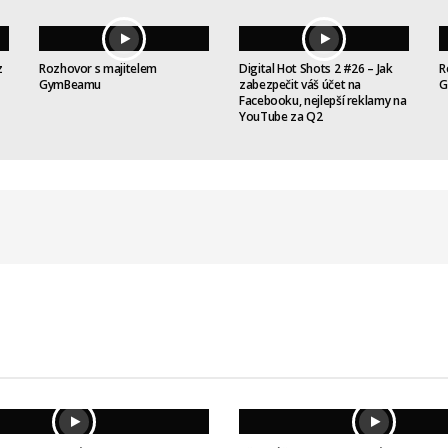
z
Rozhovor s majitelem
Digital Hot Shots 2 #26 – Jak
R
GymBeamu
zabezpečit váš účet na
G
Facebooku, nejlepší reklamy na
YouTube za Q2