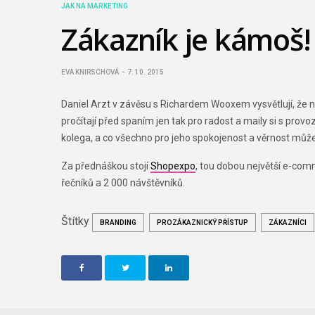
JAK NA MARKETING
Zákazník je kámoš!
EVA KNIRSCHOVÁ
7. 10. 2015
Daniel Arzt v závěsu s Richardem Wooxem vysvětlují, že n
pročítají před spaním jen tak pro radost a maily si s pro
kolega, a co všechno pro jeho spokojenost a věrnost můž
Za přednáškou stojí
Shopexpo
, tou dobou největší e-comm
řečníků a 2 000 návštěvníků.
Štítky
BRANDING
PROZÁKAZNICKÝ PŘÍSTUP
ZÁKAZNÍCI