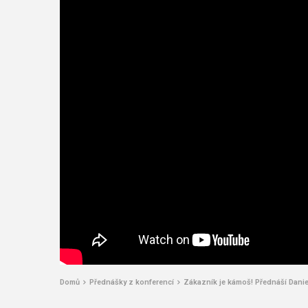
Domů
Přednášky z konferencí
Zákazník je kámoš! Přednáší Danie