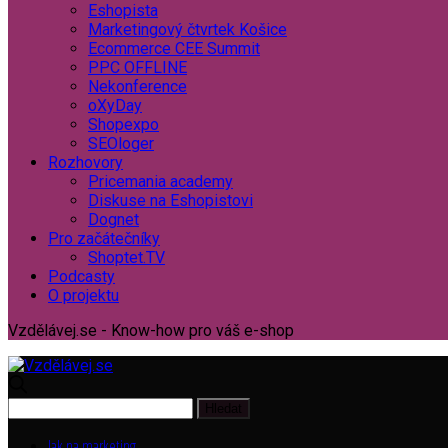
Eshopista
Marketingový čtvrtek Košice
Ecommerce CEE Summit
PPC OFFLINE
Nekonference
oXyDay
Shopexpo
SEOloger
Rozhovory
Pricemania academy
Diskuse na Eshopistovi
Dognet
Pro začátečníky
Shoptet.TV
Podcasty
O projektu
Vzdělávej.se - Know-how pro váš e-shop
Jak na marketing