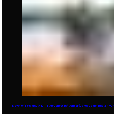
Novinky z onlajnu #47 – Budoucnost influencerů, blog Dáme jídlo a PPC 