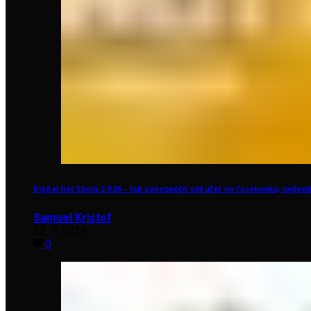
Digital Hot Shots 2 #26 – Jak zabezpečit váš účet na Facebooku, nejlep
Samuel Kristof
22. 7. 2019
0