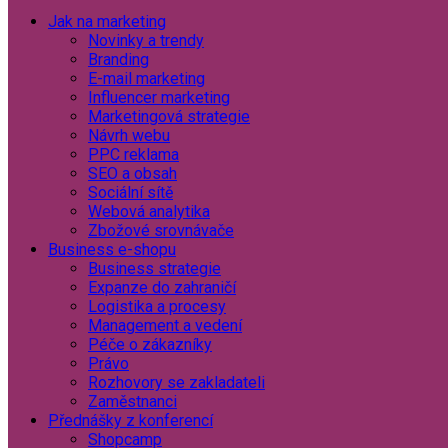
Jak na marketing
Novinky a trendy
Branding
E-mail marketing
Influencer marketing
Marketingová strategie
Návrh webu
PPC reklama
SEO a obsah
Sociální sítě
Webová analytika
Zbožové srovnávače
Business e-shopu
Business strategie
Expanze do zahraničí
Logistika a procesy
Management a vedení
Péče o zákazníky
Právo
Rozhovory se zakladateli
Zaměstnanci
Přednášky z konferencí
Shopcamp