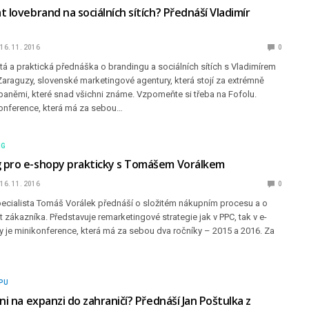
 lovebrand na sociálních sítích? Přednáší Vladimír
16. 11. 2016
0
á a praktická přednáška o brandingu a sociálních sítích s Vladimírem
raguzy, slovenské marketingové agentury, která stojí za extrémně
němi, které snad všichni známe. Vzpomeňte si třeba na Fofolu.
onference, která má za sebou…
NG
 pro e-shopy prakticky s Tomášem Vorálkem
16. 11. 2016
0
ecialista Tomáš Vorálek přednáší o složitém nákupním procesu a o
et zákazníka. Představuje remarketingové strategie jak v PPC, tak v e-
y je minikonference, která má za sebou dva ročníky – 2015 a 2016. Za
PU
ni na expanzi do zahraničí? Přednáší Jan Poštulka z