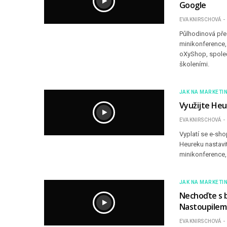
Google
EVA KNIRSCHOVÁ
Půlhodinová pře
minikonference, 
oXyShop, společ
školeními.
JAK NA MARKETI
Využijte Heu
EVA KNIRSCHOVÁ
Vyplatí se e-sh
Heureku nastavit
minikonference, 
JAK NA MARKETI
Nechoďte s b
Nastoupilem
EVA KNIRSCHOVÁ