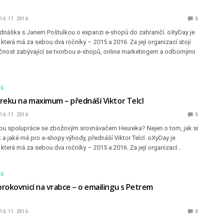
16. 11. 2016
0
dnáška s Janem Poštulkou o expanzi e-shopů do zahraničí. oXyDay je
která má za sebou dva ročníky – 2015 a 2016. Za její organizací stojí
nost zabývající se tvorbou e-shopů, online marketingem a odbornými
NG
reku na maximum – přednáší Viktor Telcl
16. 11. 2016
0
opu spolupráce se zbožovým srovnávačem Heureka? Nejen o tom, jak si
 a jaké má pro e-shopy výhody, přednáší Viktor Telcl. oXyDay je
která má za sebou dva ročníky – 2015 a 2016. Za její organizací…
NG
rokovnicí na vrabce – o emailingu s Petrem
16. 11. 2016
0