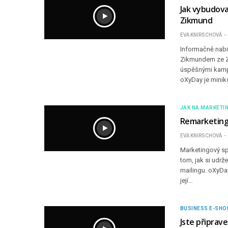
Jak vybudovat
Zikmund
EVA KNIRSCHOVÁ
Informačně nabit
Zikmundem ze Za
úspěšnými kampa
oXyDay je minik
JAK NA MARKETI
Remarketing
EVA KNIRSCHOVÁ
Marketingový sp
tom, jak si udrž
mailingu. oXyDa
její…
BUSINESS E-SHO
Jste připrave