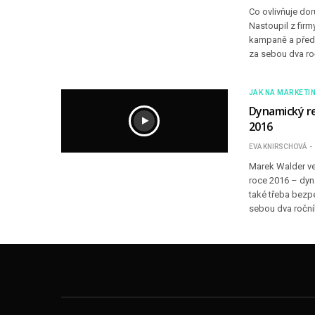
Co ovlivňuje dor
Nastoupil z firm
kampaně a předs
za sebou dva ro
JAK NA MARKETI
Dynamický re
2016
EVA KNIRSCHOVÁ
Marek Walder ve
roce 2016 – dyn
také třeba bezp
sebou dva ročn