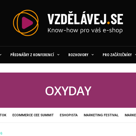
PŘEDNÁŠKY Z KONFERENCÍ
ROZHOVORY
PRO ZAČÁTEČNÍKY
OXYDAY
RTOK
ECOMMERCE CEE SUMMIT
ESHOPISTA
MARKETING FESTIVAL
MARKE
NEKONFERENCE
OXYDAY
PPC OFFLINE
SEOLOGER
SHOPCAMP
SHOPE
NG