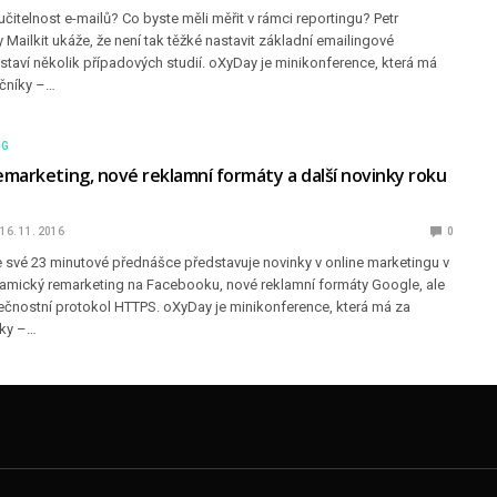
učitelnost e-mailů? Co byste měli měřit v rámci reportingu? Petr
y Mailkit ukáže, že není tak těžké nastavit základní emailingové
taví několik případových studií. oXyDay je minikonference, která má
čníky –…
NG
marketing, nové reklamní formáty a další novinky roku
16. 11. 2016
0
 své 23 minutové přednášce představuje novinky v online marketingu v
amický remarketing na Facebooku, nové reklamní formáty Google, ale
ečnostní protokol HTTPS. oXyDay je minikonference, která má za
íky –…