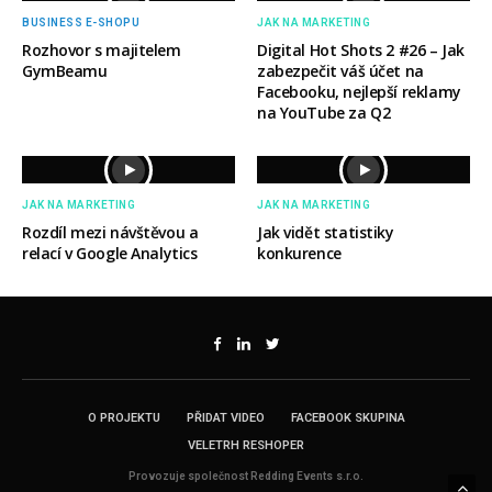
BUSINESS E-SHOPU
JAK NA MARKETING
Rozhovor s majitelem
Digital Hot Shots 2 #26 – Jak
GymBeamu
zabezpečit váš účet na
Facebooku, nejlepší reklamy
na YouTube za Q2
JAK NA MARKETING
JAK NA MARKETING
Rozdíl mezi návštěvou a
Jak vidět statistiky
relací v Google Analytics
konkurence
O PROJEKTU
PŘIDAT VIDEO
FACEBOOK SKUPINA
VELETRH RESHOPER
Provozuje společnost Redding Events s.r.o.