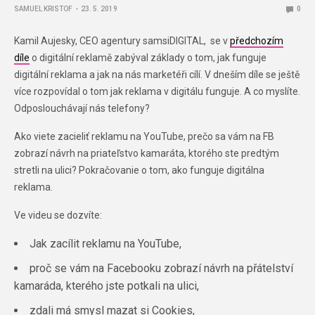
SAMUEL KRISTOF
23. 5. 2019
0
Kamil Aujesky, CEO agentury samsiDIGITAL, se v
předchozím
díle
o digitální reklamě zabýval základy o tom, jak funguje
digitální reklama a jak na nás marketéři cílí. V dneším díle se ještě
více rozpovídal o tom jak reklama v digitálu funguje. A co myslíte.
Odposlouchávají nás telefony?
Ako viete zacieliť reklamu na YouTube, prečo sa vám na FB
zobrazí návrh na priateľstvo kamaráta, ktorého ste predtým
stretli na ulici? Pokračovanie o tom, ako funguje digitálna
reklama.
Ve videu se dozvíte:
Jak zacílit reklamu na YouTube,
proč se vám na Facebooku zobrazí návrh na přátelství
kamaráda, kterého jste potkali na ulici,
zdali má smysl mazat si Cookies,