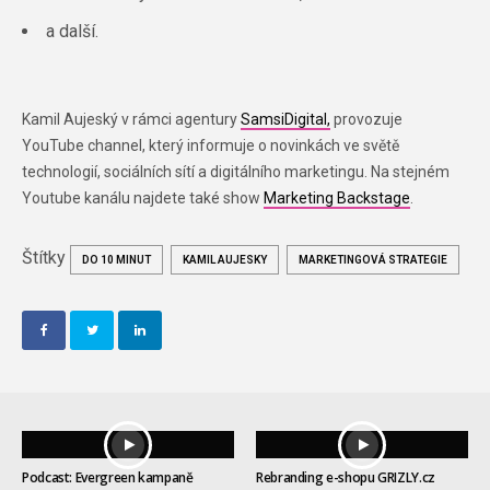
a další.
Kamil Aujeský v rámci agentury
SamsiDigital,
provozuje
YouTube channel, který informuje o novinkách ve světě
technologií, sociálních sítí a digitálního marketingu. Na stejném
Youtube kanálu najdete také show
Marketing Backstage
.
Štítky
DO 10 MINUT
KAMIL AUJESKY
MARKETINGOVÁ STRATEGIE
Podcast: Evergreen kampaně
Rebranding e-shopu GRIZLY.cz