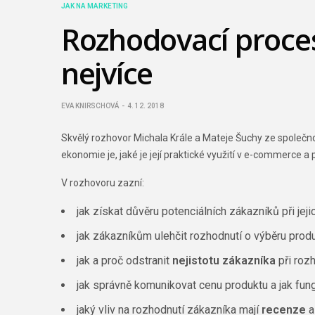
JAK NA MARKETING
Rozhodovací proces 
nejvíce
EVA KNIRSCHOVÁ
4. 12. 2018
Skvělý rozhovor Michala Krále a Mateje Šuchy ze společn
ekonomie je, jaké je její praktické využití v e-commerce 
V rozhovoru zazní:
jak získat důvěru potenciálních zákazníků při jej
jak zákazníkům ulehčit rozhodnutí o výběru produ
jak a proč odstranit
nejistotu zákazníka
při rozh
jak správně komunikovat cenu produktu a jak fun
jaký vliv na rozhodnutí zákazníka mají
recenze
a