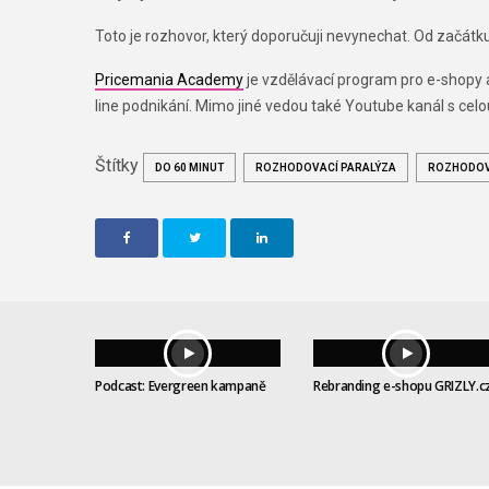
Toto je rozhovor, který doporučuji nevynechat. Od začátk
Pricemania Academy
je vzdělávací program pro e-shopy 
line podnikání. Mimo jiné vedou také Youtube kanál s ce
Štítky
DO 60 MINUT
ROZHODOVACÍ PARALÝZA
ROZHODOV
Podcast: Evergreen kampaně
Rebranding e-shopu GRIZLY.c