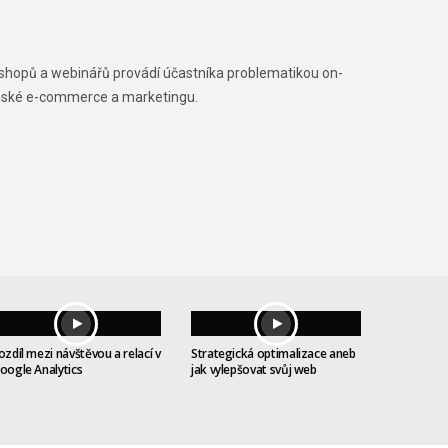
rkshopů a webinářů provádí účastníka problematikou on-
venské e-commerce a marketingu.
ozdíl mezi návštěvou a relací v
Strategická optimalizace aneb
oogle Analytics
jak vylepšovat svůj web