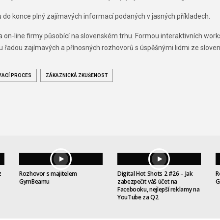
u do konce plný zajímavých informací podaných v jasných příkladech.
a on-line firmy působící na slovenském trhu. Formou interaktivních wo
lou řadou zajímavých a přínosných rozhovorů s úspěšnými lidmi ze slo
ACÍ PROCES
ZÁKAZNICKÁ ZKUŠENOST
z
Rozhovor s majitelem
Digital Hot Shots 2 #26 – Jak
R
GymBeamu
zabezpečit váš účet na
G
Facebooku, nejlepší reklamy na
YouTube za Q2