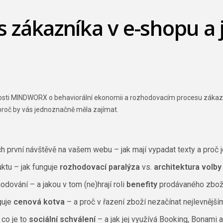
zákazníka v e-shopu a ja
osti MINDWORX o behaviorální ekonomii a rozhodovacím procesu zákazník
a proč by vás jednoznačně měla zajímat.
ich první návštěvě na vašem webu – jak mají vypadat texty a proč 
ktu – jak funguje
rozhodovací paralýza
vs.
architektura volby
odování – a jakou v tom (ne)hrají roli
benefity
prodávaného zbož
guje
cenová kotva
– a proč v řazení zboží nezačínat nejlevnější
 co je to
sociální schválení
– a jak jej využívá Booking, Bonami a