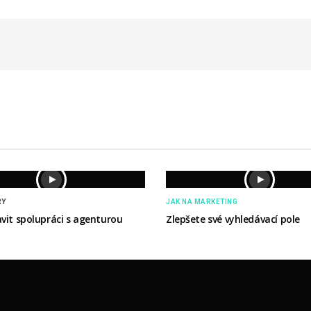
RY
JAK NA MARKETING
avit spolupráci s agenturou
Zlepšete své vyhledávací pole