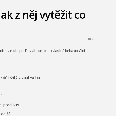
k z něj vytěžit co
0
a v e-shopu. Dozvíte se, co to vlastně behaviorální
je důležitý vizuál webu
í
mi produkty
 další…