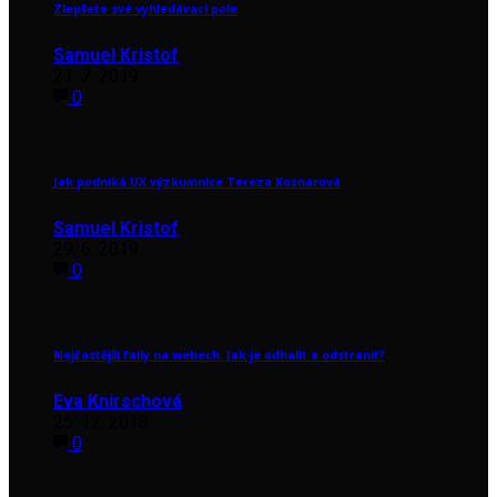
Zlepšete své vyhledávací pole
Samuel Kristof
21. 7. 2019
0
Jak podniká UX výzkumnice Tereza Kosnarová
Samuel Kristof
29. 6. 2019
0
Nejčastější faily na webech. Jak je odhalit a odstranit?
Eva Knirschová
25. 12. 2018
0