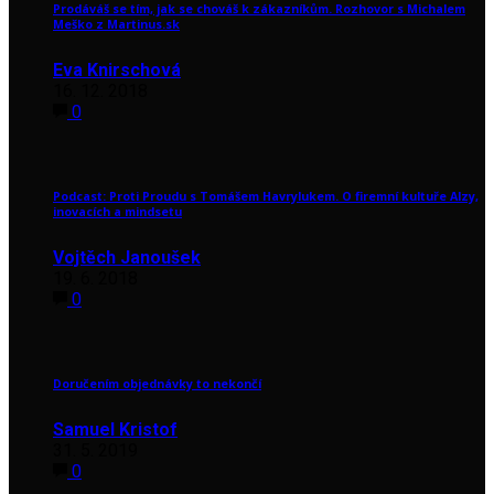
Prodáváš se tím, jak se chováš k zákazníkům. Rozhovor s Michalem
Meško z Martinus.sk
Eva Knirschová
16. 12. 2018
0
Podcast: Proti Proudu s Tomášem Havrylukem. O firemní kultuře Alzy,
inovacích a mindsetu
Vojtěch Janoušek
19. 6. 2018
0
Doručením objednávky to nekončí
Samuel Kristof
31. 5. 2019
0