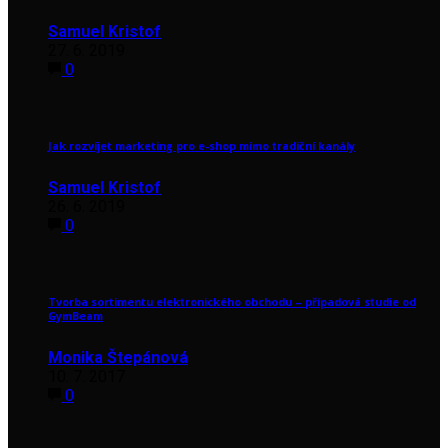
Samuel Kristof
27. 6. 2019
0
Jak rozvíjet marketing pro e-shop mimo tradiční kanály
Samuel Kristof
26. 6. 2019
0
Tvorba sortimentu elektronického obchodu – případová studie od
GymBeam
Monika Štepánová
10. 7. 2017
0