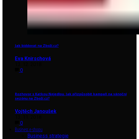
Jak biddovat na Zboží.cz?
Eva Knirschová
13. 12. 2018
0
Rozhovor s Katkou Nejedlou. Jak přizpůsobit kampaň na vánoční
sezónu na Zboží.cz?
Vojtěch Janoušek
13. 11. 2018
0
Business e-shopu
Business strategie