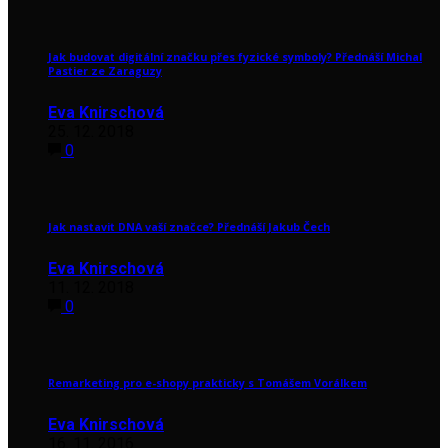
Jak budovat digitální značku přes fyzické symboly? Přednáší Michal
Pastier ze Zaraguzy
Eva Knirschová
25. 12. 2018
0
Jak nastavit DNA vaší značce? Přednáší Jakub Čech
Eva Knirschová
11. 12. 2018
0
Remarketing pro e-shopy prakticky s Tomášem Vorálkem
Eva Knirschová
16. 11. 2016