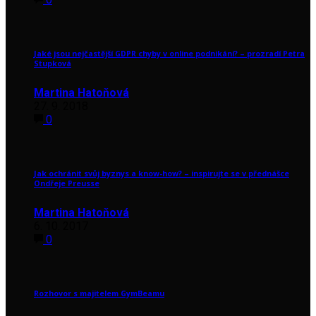
Jaké jsou nejčastější GDPR chyby v online podnikání? – prozradí Petra
Stupková
Martina Hatoňová
27. 9. 2018
0
Jak ochránit svůj byznys a know-how? – inspirujte se v přednášce
Ondřeje Preusse
Martina Hatoňová
6. 10. 2017
0
Rozhovor s majitelem GymBeamu