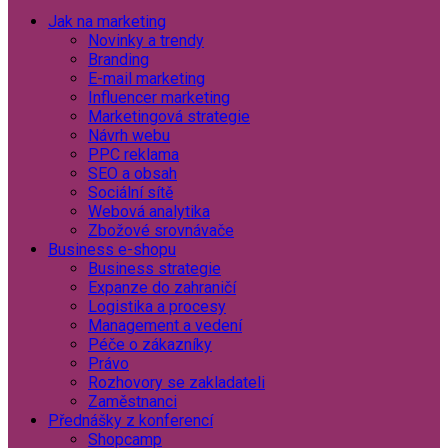
Jak na marketing
Novinky a trendy
Branding
E-mail marketing
Influencer marketing
Marketingová strategie
Návrh webu
PPC reklama
SEO a obsah
Sociální sítě
Webová analytika
Zbožové srovnávače
Business e-shopu
Business strategie
Expanze do zahraničí
Logistika a procesy
Management a vedení
Péče o zákazníky
Právo
Rozhovory se zakladateli
Zaměstnanci
Přednášky z konferencí
Shopcamp