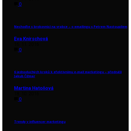
0
Nechoďte s brokovnicí na vrabce – o emailingu s Petrem Nastoupilem
Eva Knirschová
16. 11. 2016
0
6 jednoduchých kroků k efektivnímu e-mail marketingu – přednáší
Jakub Čižmar
Martina Hatoňová
18. 10. 2016
0
Trendy v influencer marketingu