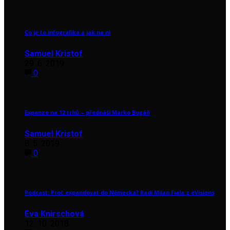
Co je to infografika a jak na ni
Samuel Kristof
29. 6. 2019
0
Expanze na 12 trhů – přednáší Marko Bugáň
Samuel Kristof
8. 5. 2019
0
Podcast: Proč expandovat do Německa? Radí Milan Fiala z eVisions
Eva Knirschová
12. 10. 2018