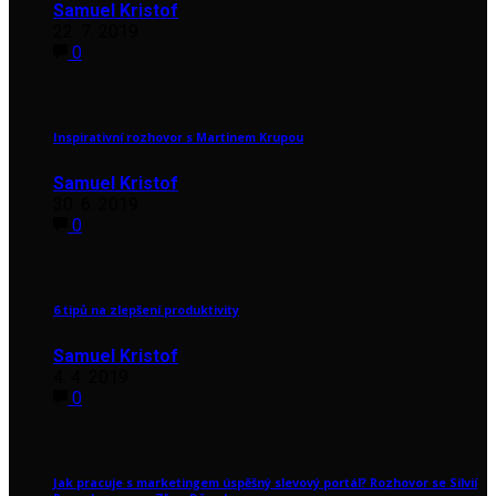
Samuel Kristof
22. 7. 2019
0
Inspirativní rozhovor s Martinem Krupou
Samuel Kristof
30. 6. 2019
0
6 tipů na zlepšení produktivity
Samuel Kristof
4. 4. 2019
0
Jak pracuje s marketingem úspěšný slevový portál? Rozhovor se Silvií