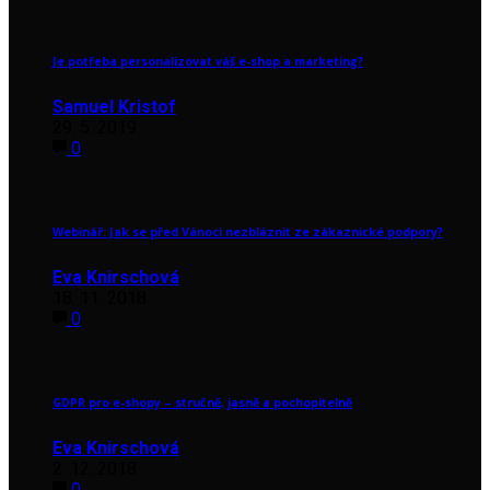
Je potřeba personalizovat váš e-shop a marketing?
Samuel Kristof
29. 5. 2019
0
Webinář: Jak se před Vánoci nezbláznit ze zákaznické podpory?
Eva Knirschová
18. 11. 2018
0
GDPR pro e-shopy – stručně, jasně a pochopitelně
Eva Knirschová
2. 12. 2018
0