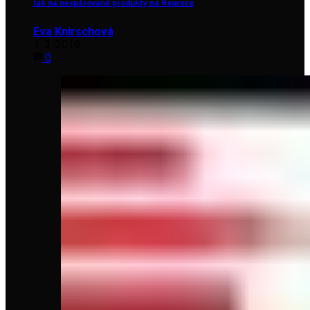
Jak na nespárované produkty na Heurece
Eva Knirschová
1. 3. 2019
0