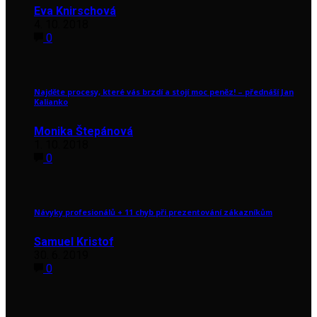
Eva Knirschová
4. 10. 2018
0
Najděte procesy, které vás brzdí a stojí moc peněz! – přednáší Jan
Kalianko
Monika Štepánová
1. 10. 2018
0
Návyky profesionálů + 11 chyb při prezentování zákazníkům
Samuel Kristof
30. 6. 2019
0