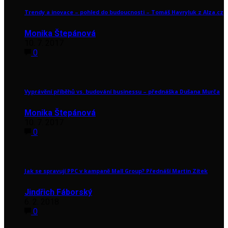
Trendy a inovace – pohled do budoucnosti – Tomáš Havryluk z Alza.cz
Monika Štepánová
10. 7. 2017
0
Vyprávění příběhů vs. budování businessu – přednáška Dušana Murča
Monika Štepánová
10. 7. 2017
0
Jak se spravují PPC v kampaně Mall Group? Přednáší Martin Zítek
Jindřich Fáborský
6. 2. 2018
0