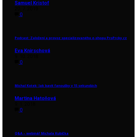
Samuel Kristof
20. 7. 2019
0
Podcast: Založení a provoz specializovaného e-shopu ProPrcky.cz
Eva Knirschová
9. 10. 2018
0
Michal Kotek: Jak bavit fanoušky v 15 sekundách
Martina Hatoňová
9. 1. 2018
0
Q&A – webinář Michala Kubíčka