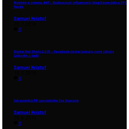
Novinky z onlajnu #47 – Budoucnost influencerů, blog Dáme jídlo a PPC
hacky
Samuel Kristof
20. 7. 2019
0
Digital Hot Shots 2 #25 – Facebook dostal pokutu, nové cílení v
LinkedIn a další
Samuel Kristof
15. 7. 2019
0
Jak podniká PR specialistka Eva Kupcová
Samuel Kristof
29. 6. 2019
0