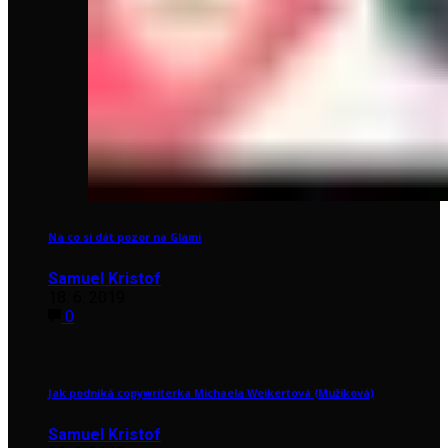
Na co si dát pozor na Glami
Samuel Kristof
18. 6. 2019
0
Jak podniká copywriterka Michaela Weikertová (Mužíková)
Samuel Kristof