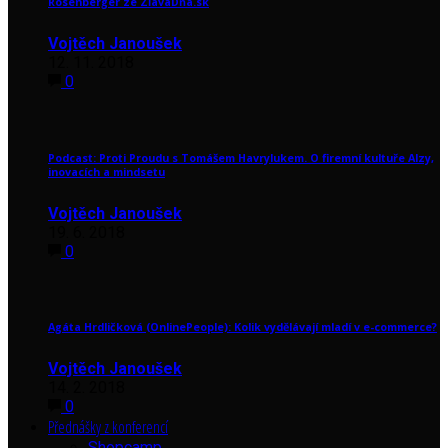
Rosenberger ze ZľavaDňa.sk
Vojtěch Janoušek
12. 11. 2018
0
Podcast: Proti Proudu s Tomášem Havrylukem. O firemní kultuře Alzy,
inovacích a mindsetu
Vojtěch Janoušek
19. 6. 2018
0
Agáta Hrdličková (OnlinePeople): Kolik vydělávají mladí v e-commerce?
Vojtěch Janoušek
14. 2. 2018
0
Přednášky z konferencí
Shopcamp