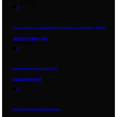
15. 10. 2018
0
Jak se podařilo v e-shopu Nábytek Forliving zvýšit tržby o 250 %?
Jindřich Fáborský
9. 10. 2018
0
Rebranding e-shopu GRIZLY.cz
Samuel Kristof
25. 7. 2019
0
Budování značky na fashion trhu