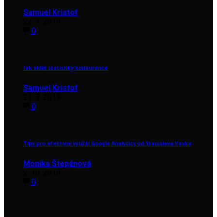
Samuel Kristof
22. 7. 2019
0
Jak vidět statistiky konkurence
Samuel Kristof
21. 7. 2019
0
Tipy pro efektivní využití Google Analytics od Stanislava Vaska
Monika Štepánová
2. 10. 2018
0