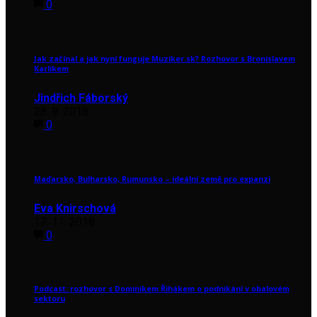
0
Jak začínal a jak nyní funguje Muziker.sk? Rozhovor s Bronislavem
Karlíkem
Jindřich Fáborský
28. 9. 2018
0
Maďarsko, Bulharsko, Rumunsko – ideální země pro expanzi
Eva Knirschová
17. 11. 2018
0
Podcast: rozhovor s Dominikem Řihákem o podnikání v obalovém
sektoru