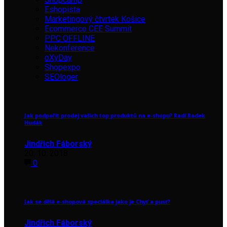
Eshopista
Marketingový čtvrtek Košice
Ecommerce CEE Summit
PPC OFFLINE
Nekonference
oXyDay
Shopexpo
SEOloger
Jak podpořit prodej vašich top produktů na e-shopu? Radí Radek
Hudák
Jindřich Fáborský
20. 10. 2018
0
Jak se dělá e-shopová speciálka jako je Chyť a pusť?
Jindřich Fáborský