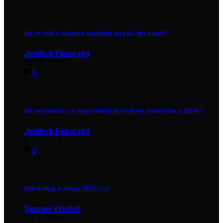
Jak se dělá e-shopová speciálka jako je Chyť a pusť?
Jindřich Fáborský
15. 10. 2018
0
Jak se podařilo v e-shopu Nábytek Forliving zvýšit tržby o 250 %?
Jindřich Fáborský
9. 10. 2018
0
Rebranding e-shopu GRIZLY.cz
Samuel Kristof
25. 7. 2019