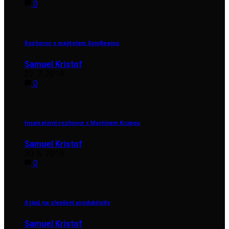
0
Rozhovor s majitelem GymBeamu
Samuel Kristof
22. 7. 2019
0
Inspirativní rozhovor s Martinem Krupou
Samuel Kristof
30. 6. 2019
0
6 tipů na zlepšení produktivity
Samuel Kristof