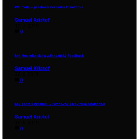
PPC faily – přednáší Veronika Brindzová
Samuel Kristof
19. 7. 2019
0
Jak Heureka sbírá zákaznický feedback
Samuel Kristof
30. 6. 2019
0
Jak začít s grafikou – rozhovor s Davidem Svobodou
Samuel Kristof
18. 6. 2019
0