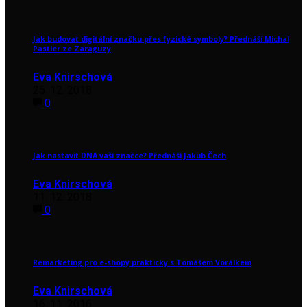
Jak budovat digitální značku přes fyzické symboly? Přednáší Michal
Pastier ze Zaraguzy
Eva Knirschová
25. 12. 2018
0
Jak nastavit DNA vaší značce? Přednáší Jakub Čech
Eva Knirschová
11. 12. 2018
0
Remarketing pro e-shopy prakticky s Tomášem Vorálkem
Eva Knirschová
16. 11. 2016