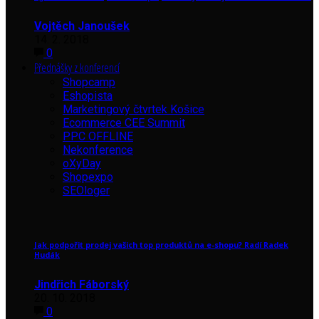
Vojtěch Janoušek
14. 2. 2018
0
Přednášky z konferencí
Shopcamp
Eshopista
Marketingový čtvrtek Košice
Ecommerce CEE Summit
PPC OFFLINE
Nekonference
oXyDay
Shopexpo
SEOloger
Jak podpořit prodej vašich top produktů na e-shopu? Radí Radek
Hudák
Jindřich Fáborský
20. 10. 2018
0