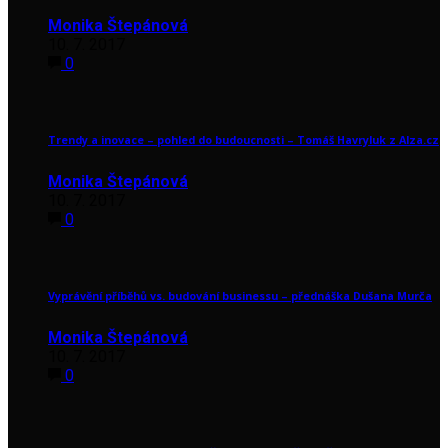
Monika Štepánová
10. 7. 2017
0
Trendy a inovace – pohled do budoucnosti – Tomáš Havryluk z Alza.cz
Monika Štepánová
10. 7. 2017
0
Vyprávění příběhů vs. budování businessu – přednáška Dušana Murča
Monika Štepánová
10. 7. 2017
0