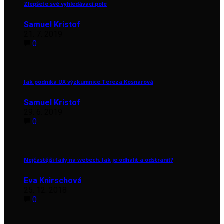
Zlepšete své vyhledávací pole
Samuel Kristof
21. 7. 2019
0
Jak podniká UX výzkumnice Tereza Kosnarová
Samuel Kristof
29. 6. 2019
0
Nejčastější faily na webech. Jak je odhalit a odstranit?
Eva Knirschová
25. 12. 2018
0