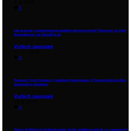
4. 4. 2019
0
Jak pracuje s marketingem úspěšný slevový portál? Rozhovor se Silvií
Rosenberger ze ZľavaDňa.sk
Vojtěch Janoušek
12. 11. 2018
0
Podcast: Proti Proudu s Tomášem Havrylukem. O firemní kultuře Alzy,
inovacích a mindsetu
Vojtěch Janoušek
19. 6. 2018
0
Agáta Hrdličková (OnlinePeople): Kolik vydělávají mladí v e-commerce?