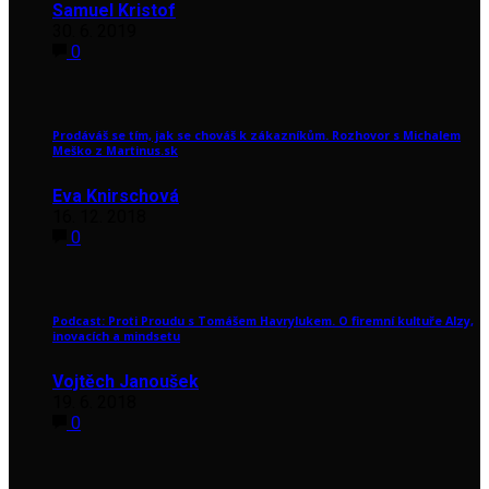
Samuel Kristof
30. 6. 2019
0
Prodáváš se tím, jak se chováš k zákazníkům. Rozhovor s Michalem
Meško z Martinus.sk
Eva Knirschová
16. 12. 2018
0
Podcast: Proti Proudu s Tomášem Havrylukem. O firemní kultuře Alzy,
inovacích a mindsetu
Vojtěch Janoušek
19. 6. 2018
0