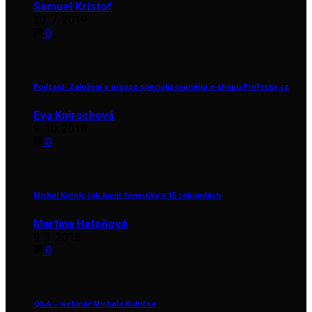
Samuel Kristof
20. 7. 2019
0
Podcast: Založení a provoz specializovaného e-shopu ProPrcky.cz
Eva Knirschová
9. 10. 2018
0
Michal Kotek: Jak bavit fanoušky v 15 sekundách
Martina Hatoňová
9. 1. 2018
0
Q&A – webinář Michala Kubíčka