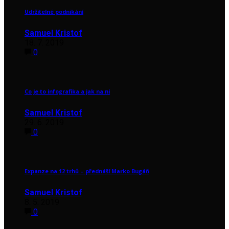
Udržitelné podnikání
Samuel Kristof
18. 7. 2019
0
Co je to infografika a jak na ni
Samuel Kristof
29. 6. 2019
0
Expanze na 12 trhů – přednáší Marko Bugáň
Samuel Kristof
8. 5. 2019
0