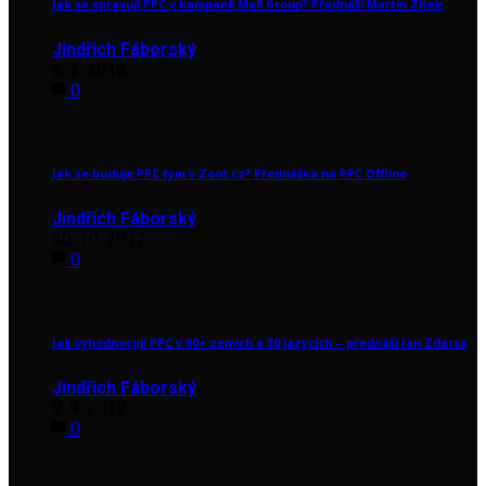
Jak se spravují PPC v kampaně Mall Group? Přednáší Martin Zítek
Jindřich Fáborský
6. 2. 2018
0
Jak se buduje PPC tým v Zoot.cz? Přednáška na PPC Offline
Jindřich Fáborský
30. 10. 2017
0
Jak vyhodnocuji PPC v 80+ zemích a 30 jazycích – přednáší Jan Zdarsa
Jindřich Fáborský
9. 9. 2017
0