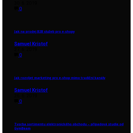
30. 6. 2019
0
Jak na prodej B2B služeb pro e-shopy
Samuel Kristof
27. 6. 2019
0
Jak rozvíjet marketing pro e-shop mimo tradiční kanály
Samuel Kristof
26. 6. 2019
0
Tvorba sortimentu elektronického obchodu – případová studie od
GymBeam