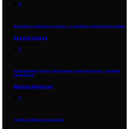
0
Nechoďte s brokovnicí na vrabce – o emailingu s Petrem Nastoupilem
Eva Knirschová
16. 11. 2016
0
6 jednoduchých kroků k efektivnímu e-mail marketingu – přednáší
Jakub Čižmar
Martina Hatoňová
18. 10. 2016
0
Trendy v influencer marketingu