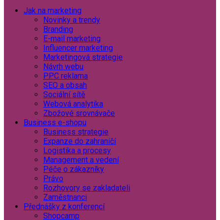
Jak na marketing
Novinky a trendy
Branding
E-mail marketing
Influencer marketing
Marketingová strategie
Návrh webu
PPC reklama
SEO a obsah
Sociální sítě
Webová analytika
Zbožové srovnávače
Business e-shopu
Business strategie
Expanze do zahraničí
Logistika a procesy
Management a vedení
Péče o zákazníky
Právo
Rozhovory se zakladateli
Zaměstnanci
Přednášky z konferencí
Shopcamp