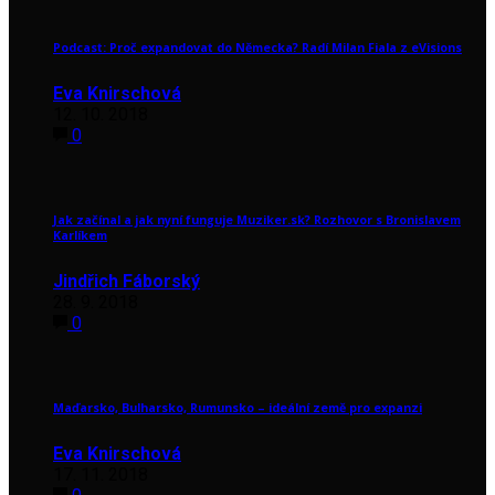
Podcast: Proč expandovat do Německa? Radí Milan Fiala z eVisions
Eva Knirschová
12. 10. 2018
0
Jak začínal a jak nyní funguje Muziker.sk? Rozhovor s Bronislavem
Karlíkem
Jindřich Fáborský
28. 9. 2018
0
Maďarsko, Bulharsko, Rumunsko – ideální země pro expanzi
Eva Knirschová
17. 11. 2018