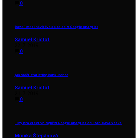
0
Rozdíl mezi návštěvou a relací v Google Analytics
Samuel Kristof
22. 7. 2019
0
Jak vidět statistiky konkurence
Samuel Kristof
21. 7. 2019
0
Tipy pro efektivní využití Google Analytics od Stanislava Vaska
Monika Štepánová