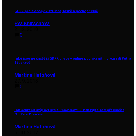
GDPR pro e-shopy – stručně, jasně a pochopitelně
Eva Knirschová
2. 12. 2018
0
Jaké jsou nejčastější GDPR chyby v online podnikání? – prozradí Petra
Stupková
Martina Hatoňová
27. 9. 2018
0
Jak ochránit svůj byznys a know-how? – inspirujte se v přednášce
Ondřeje Preusse
Martina Hatoňová
6. 10. 2017