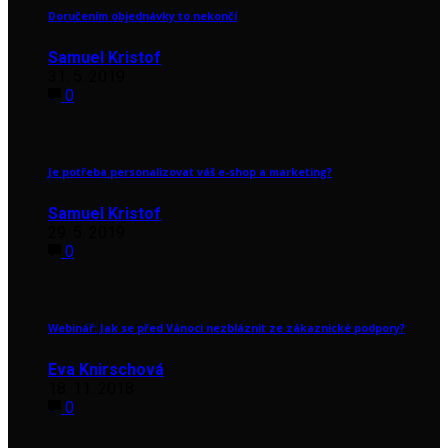
Doručením objednávky to nekončí
Samuel Kristof
31. 5. 2019
0
Je potřeba personalizovat váš e-shop a marketing?
Samuel Kristof
29. 5. 2019
0
Webinář: Jak se před Vánoci nezbláznit ze zákaznické podpory?
Eva Knirschová
18. 11. 2018
0