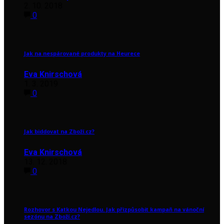
2. 10. 2018
0
Jak na nespárované produkty na Heurece
Eva Knirschová
1. 3. 2019
0
Jak biddovat na Zboží.cz?
Eva Knirschová
13. 12. 2018
0
Rozhovor s Katkou Nejedlou. Jak přizpůsobit kampaň na vánoční
sezónu na Zboží.cz?