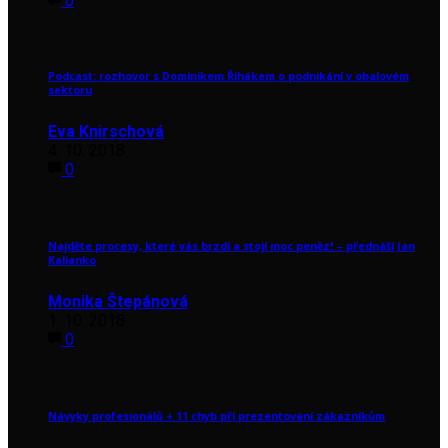
0
Podcast: rozhovor s Dominikem Řihákem o podnikání v obalovém
sektoru
Eva Knirschová
4. 10. 2018
0
Najděte procesy, které vás brzdí a stojí moc peněz! – přednáší Jan
Kalianko
Monika Štepánová
1. 10. 2018
0
Návyky profesionálů + 11 chyb při prezentování zákazníkům