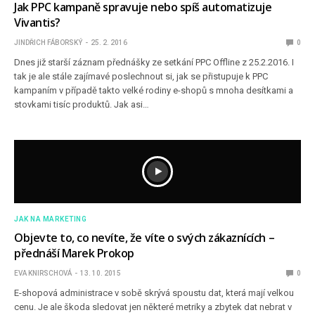
Jak PPC kampaně spravuje nebo spíš automatizuje
Vivantis?
JINDŘICH FÁBORSKÝ
25. 2. 2016
0
Dnes již starší záznam přednášky ze setkání PPC Offline z 25.2.2016. I
tak je ale stále zajímavé poslechnout si, jak se přistupuje k PPC
kampaním v případě takto velké rodiny e-shopů s mnoha desítkami a
stovkami tisíc produktů. Jak asi…
JAK NA MARKETING
Objevte to, co nevíte, že víte o svých zákaznících –
přednáší Marek Prokop
EVA KNIRSCHOVÁ
13. 10. 2015
0
E-shopová administrace v sobě skrývá spoustu dat, která mají velkou
cenu. Je ale škoda sledovat jen některé metriky a zbytek dat nebrat v