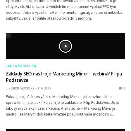
Spolupráce s agenturou nebo budování vlastního PPC týmu? To je
vždycky složitá otázka. U větších firem se obecně vyplácí PPC tým
budovat i třeba s využitím externího mentoringu agenturou či několika
subjekty. Jak si s touhle otázkou poradili v jednom…
JAK NA MARKETING
Základy SEO nástroje Marketing Miner – webinář Filipa
Podstavce
JINDŘICH FÁBORSKÝ
1. 6. 2017
0
Pokud jste ještě neslyšeli o Marketing Mineru, jste rozhodně na
správném místě. Jak říká sám jeho zakladatel Filip Podstavec: Je to
takový švýcarský nůž marketéra. A skutečně – Marketing Miner je
nástroj, se kterým dokážete výrazně posunout vaše možnosti v…