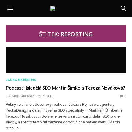
ŠTÍTEK: REPORTING
JAK NA MARKETING
Podcast: Jak dělá SEO Martin Šimko a Tereza Nováková?
JINDŘICH FÁBORSKÝ
20. 9. 2018
0
Pěkný, relativně oddechový rozhovor Jakuba Rejnuše z agentury
PeckaDesign s dalšími dvěma SEO specialisty — Martinem Šimkem a
Terezou Novákovou. Skvělé je, že všichni účinkující dělají SEO pro e-
shopy, a i proto tento díl můžeme doporučit na našem webu. Martin
pracuje…