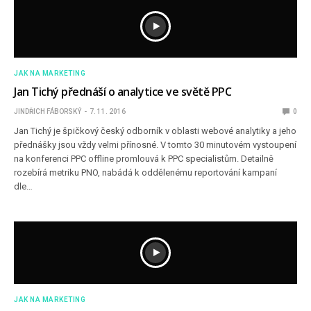
JAK NA MARKETING
Jan Tichý přednáší o analytice ve světě PPC
JINDŘICH FÁBORSKÝ
7. 11. 2016
0
Jan Tichý je špičkový český odborník v oblasti webové analytiky a jeho
přednášky jsou vždy velmi přínosné. V tomto 30 minutovém vystoupení
na konferenci PPC offline promlouvá k PPC specialistům. Detailně
rozebírá metriku PNO, nabádá k oddělenému reportování kampaní
dle…
JAK NA MARKETING