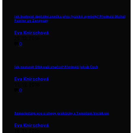
Jak budovat digitální značku přes fyzické symboly? Přednáší Michal
Pastier ze Zaraguzy
Eva Knirschová
25. 12. 2018
0
Jak nastavit DNA vaší značce? Přednáší Jakub Čech
Eva Knirschová
11. 12. 2018
0
Remarketing pro e-shopy prakticky s Tomášem Vorálkem
Eva Knirschová
16. 11. 2016