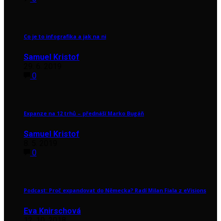
Co je to infografika a jak na ni
Samuel Kristof
29. 6. 2019
0
Expanze na 12 trhů – přednáší Marko Bugáň
Samuel Kristof
8. 5. 2019
0
Podcast: Proč expandovat do Německa? Radí Milan Fiala z eVisions
Eva Knirschová
12. 10. 2018