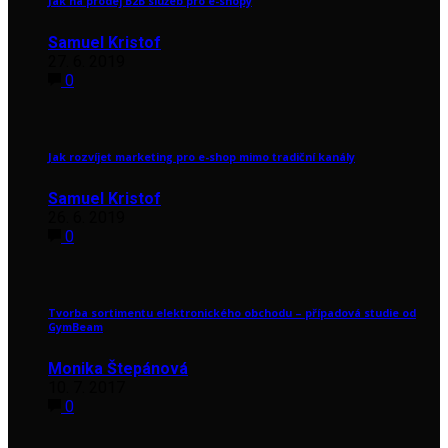
Jak na prodej B2B služeb pro e-shopy
Samuel Kristof
27. 6. 2019
0
Jak rozvíjet marketing pro e-shop mimo tradiční kanály
Samuel Kristof
26. 6. 2019
0
Tvorba sortimentu elektronického obchodu – případová studie od
GymBeam
Monika Štepánová
10. 7. 2017
0