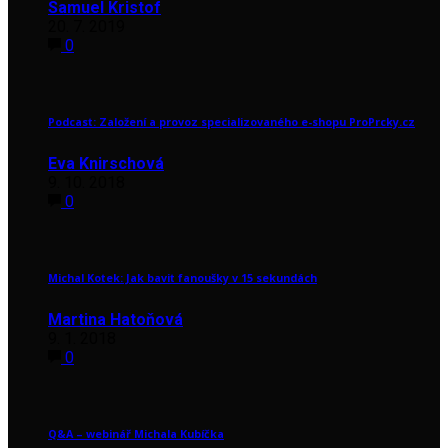
Samuel Kristof
20. 7. 2019
0
Podcast: Založení a provoz specializovaného e-shopu ProPrcky.cz
Eva Knirschová
9. 10. 2018
0
Michal Kotek: Jak bavit fanoušky v 15 sekundách
Martina Hatoňová
9. 1. 2018
0
Q&A – webinář Michala Kubíčka