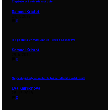
Zlepšete své vyhledávací pole
Samuel Kristof
21. 7. 2019
0
Jak podniká UX výzkumnice Tereza Kosnarová
Samuel Kristof
29. 6. 2019
0
Nejčastější faily na webech. Jak je odhalit a odstranit?
Eva Knirschová
25. 12. 2018
0