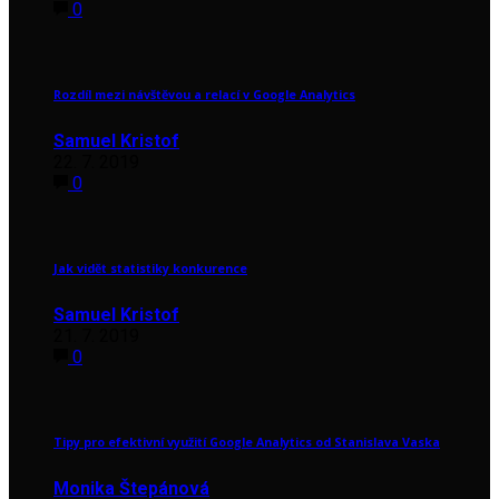
0
Rozdíl mezi návštěvou a relací v Google Analytics
Samuel Kristof
22. 7. 2019
0
Jak vidět statistiky konkurence
Samuel Kristof
21. 7. 2019
0
Tipy pro efektivní využití Google Analytics od Stanislava Vaska
Monika Štepánová