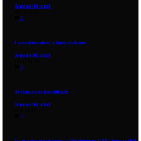
Samuel Kristof
22. 7. 2019
0
Inspirativní rozhovor s Martinem Krupou
Samuel Kristof
30. 6. 2019
0
6 tipů na zlepšení produktivity
Samuel Kristof
4. 4. 2019
0
Jak pracuje s marketingem úspěšný slevový portál? Rozhovor se Silvií