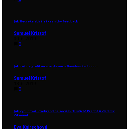
Jak Heureka sbírá zákaznický feedback
Samuel Kristof
30. 6. 2019
0
Jak začít s grafikou – rozhovor s Davidem Svobodou
Samuel Kristof
18. 6. 2019
0
Jak vybudovat lovebrand na sociálních sítích? Přednáší Vladimír
Zikmund
Eva Knirschová