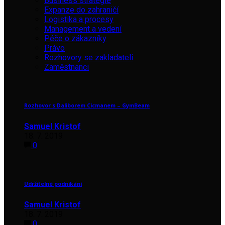
Business strategie
Expanze do zahraničí
Logistika a procesy
Management a vedení
Péče o zákazníky
Právo
Rozhovory se zakladateli
Zaměstnanci
Rozhovor s Daliborem Cicmanem – GymBeam
Samuel Kristof
18. 7. 2019
0
Udržitelné podnikání
Samuel Kristof
18. 7. 2019
0