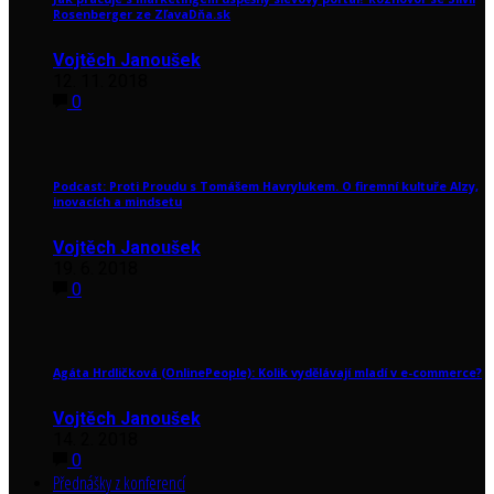
Rosenberger ze ZľavaDňa.sk
Vojtěch Janoušek
12. 11. 2018
0
Podcast: Proti Proudu s Tomášem Havrylukem. O firemní kultuře Alzy,
inovacích a mindsetu
Vojtěch Janoušek
19. 6. 2018
0
Agáta Hrdličková (OnlinePeople): Kolik vydělávají mladí v e-commerce?
Vojtěch Janoušek
14. 2. 2018
0
Přednášky z konferencí