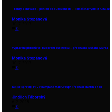
Trendy a inovace – pohled do budoucnosti – Tomáš Havryluk z Alza.cz
Monika Štepánová
10. 7. 2017
0
Vyprávění příběhů vs. budování businessu – přednáška Dušana Murča
Monika Štepánová
10. 7. 2017
0
Jak se spravují PPC v kampaně Mall Group? Přednáší Martin Zítek
Jindřich Fáborský
6. 2. 2018
0