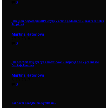
0
Jaké jsou nejčastější GDPR chyby v online podnikání? – prozradí Petra
Stupková
Martina Hatoňová
27. 9. 2018
0
Jak ochránit svůj byznys a know-how? – inspirujte se v přednášce
Ondřeje Preusse
Martina Hatoňová
6. 10. 2017
0
Rozhovor s majitelem GymBeamu