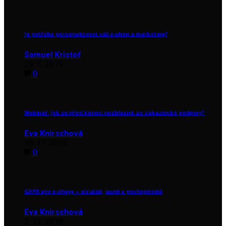
Je potřeba personalizovat váš e-shop a marketing?
Samuel Kristof
29. 5. 2019
0
Webinář: Jak se před Vánoci nezbláznit ze zákaznické podpory?
Eva Knirschová
18. 11. 2018
0
GDPR pro e-shopy – stručně, jasně a pochopitelně
Eva Knirschová
2. 12. 2018