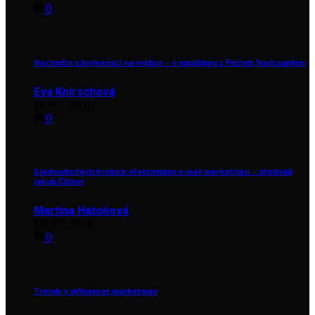
0
Nechoďte s brokovnicí na vrabce – o emailingu s Petrem Nastoupilem
Eva Knirschová
16. 11. 2016
0
6 jednoduchých kroků k efektivnímu e-mail marketingu – přednáší
Jakub Čižmar
Martina Hatoňová
18. 10. 2016
0
Trendy v influencer marketingu