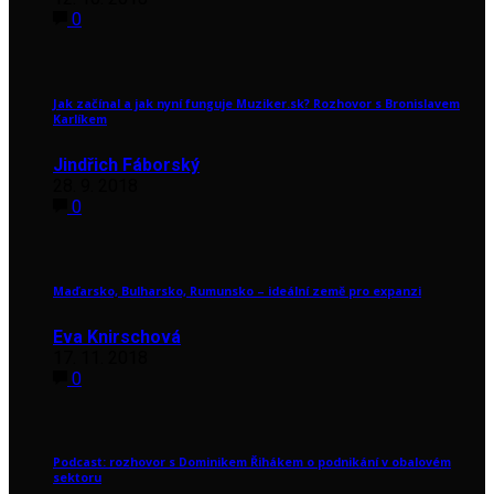
0
Jak začínal a jak nyní funguje Muziker.sk? Rozhovor s Bronislavem
Karlíkem
Jindřich Fáborský
28. 9. 2018
0
Maďarsko, Bulharsko, Rumunsko – ideální země pro expanzi
Eva Knirschová
17. 11. 2018
0
Podcast: rozhovor s Dominikem Řihákem o podnikání v obalovém
sektoru