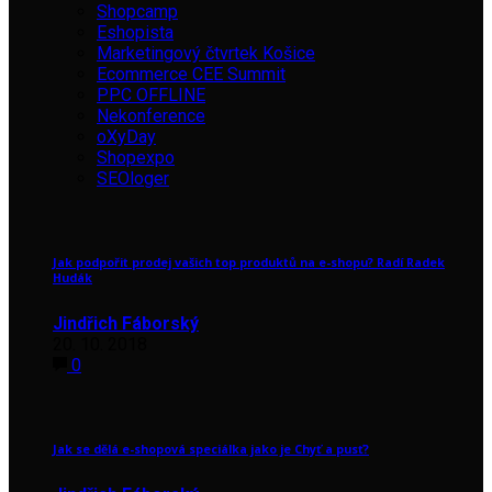
Shopcamp
Eshopista
Marketingový čtvrtek Košice
Ecommerce CEE Summit
PPC OFFLINE
Nekonference
oXyDay
Shopexpo
SEOloger
Jak podpořit prodej vašich top produktů na e-shopu? Radí Radek
Hudák
Jindřich Fáborský
20. 10. 2018
0
Jak se dělá e-shopová speciálka jako je Chyť a pusť?