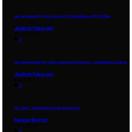
Jak se buduje PPC tým v Zoot.cz? Přednáška na PPC Offline
Jindřich Fáborský
30. 10. 2017
0
Jak vyhodnocuji PPC v 80+ zemích a 30 jazycích – přednáší Jan Zdarsa
Jindřich Fáborský
9. 9. 2017
0
PPC faily – přednáší Veronika Brindzová
Samuel Kristof
19. 7. 2019
0