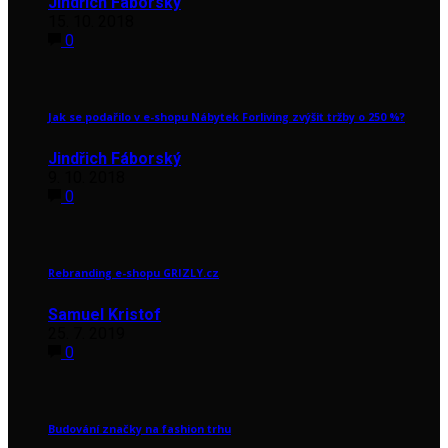
Jindřich Fáborský
15. 10. 2018
0
Jak se podařilo v e-shopu Nábytek Forliving zvýšit tržby o 250 %?
Jindřich Fáborský
9. 10. 2018
0
Rebranding e-shopu GRIZLY.cz
Samuel Kristof
25. 7. 2019
0
Budování značky na fashion trhu