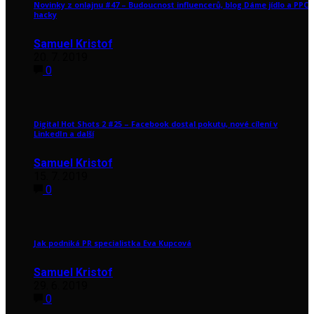
Novinky z onlajnu #47 – Budoucnost influencerů, blog Dáme jídlo a PPC
hacky
Samuel Kristof
20. 7. 2019
0
Digital Hot Shots 2 #25 – Facebook dostal pokutu, nové cílení v
LinkedIn a další
Samuel Kristof
15. 7. 2019
0
Jak podniká PR specialistka Eva Kupcová
Samuel Kristof
29. 6. 2019
0