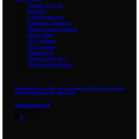
Novinky a trendy
Branding
E-mail marketing
Influencer marketing
Marketingová strategie
Návrh webu
PPC reklama
SEO a obsah
Sociální sítě
Webová analytika
Zbožové srovnávače
Digital Hot Shots 2 #26 – Jak zabezpečit váš účet na Facebooku,
nejlepší reklamy na YouTube za Q2
Samuel Kristof
22. 7. 2019
0