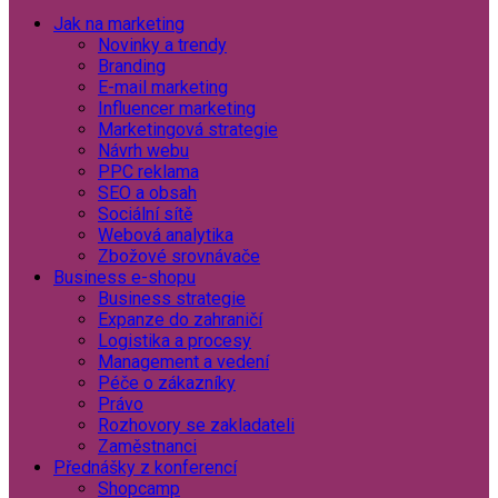
Jak na marketing
Novinky a trendy
Branding
E-mail marketing
Influencer marketing
Marketingová strategie
Návrh webu
PPC reklama
SEO a obsah
Sociální sítě
Webová analytika
Zbožové srovnávače
Business e-shopu
Business strategie
Expanze do zahraničí
Logistika a procesy
Management a vedení
Péče o zákazníky
Právo
Rozhovory se zakladateli
Zaměstnanci
Přednášky z konferencí
Shopcamp