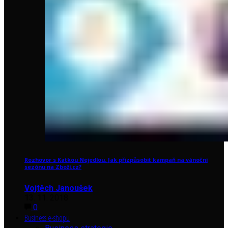
Rozhovor s Katkou Nejedlou. Jak přizpůsobit kampaň na vánoční
sezónu na Zboží.cz?
Vojtěch Janoušek
13. 11. 2018
0
Business e-shopu