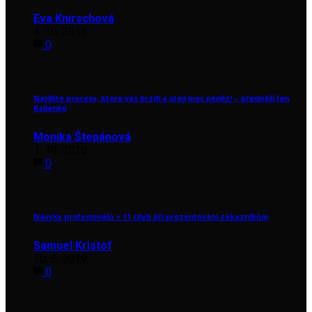
Eva Knirschová
4. 10. 2018
0
Najděte procesy, které vás brzdí a stojí moc peněz! – přednáší Jan
Kalianko
Monika Štepánová
1. 10. 2018
0
Návyky profesionálů + 11 chyb při prezentování zákazníkům
Samuel Kristof
30. 6. 2019
0