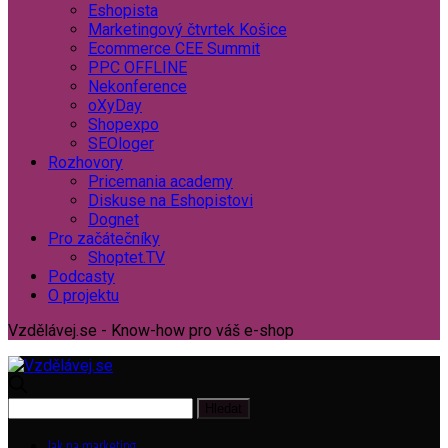
Eshopista
Marketingový čtvrtek Košice
Ecommerce CEE Summit
PPC OFFLINE
Nekonference
oXyDay
Shopexpo
SEOloger
Rozhovory
Pricemania academy
Diskuse na Eshopistovi
Dognet
Pro začátečníky
Shoptet.TV
Podcasty
O projektu
Vzdělávej.se - Know-how pro váš e-shop
Jak na marketing