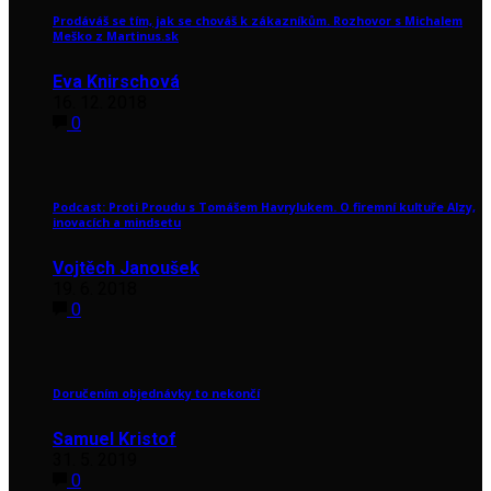
Prodáváš se tím, jak se chováš k zákazníkům. Rozhovor s Michalem
Meško z Martinus.sk
Eva Knirschová
16. 12. 2018
0
Podcast: Proti Proudu s Tomášem Havrylukem. O firemní kultuře Alzy,
inovacích a mindsetu
Vojtěch Janoušek
19. 6. 2018
0
Doručením objednávky to nekončí
Samuel Kristof
31. 5. 2019
0