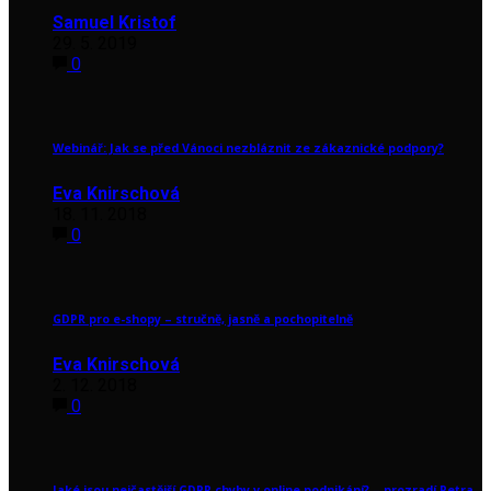
Samuel Kristof
29. 5. 2019
0
Webinář: Jak se před Vánoci nezbláznit ze zákaznické podpory?
Eva Knirschová
18. 11. 2018
0
GDPR pro e-shopy – stručně, jasně a pochopitelně
Eva Knirschová
2. 12. 2018
0
Jaké jsou nejčastější GDPR chyby v online podnikání? – prozradí Petra