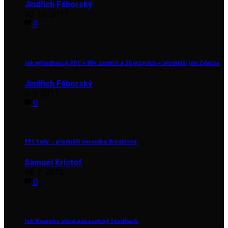
Jindřich Fáborský
30. 10. 2017
0
Jak vyhodnocuji PPC v 80+ zemích a 30 jazycích – přednáší Jan Zdarsa
Jindřich Fáborský
9. 9. 2017
0
PPC faily – přednáší Veronika Brindzová
Samuel Kristof
19. 7. 2019
0
Jak Heureka sbírá zákaznický feedback