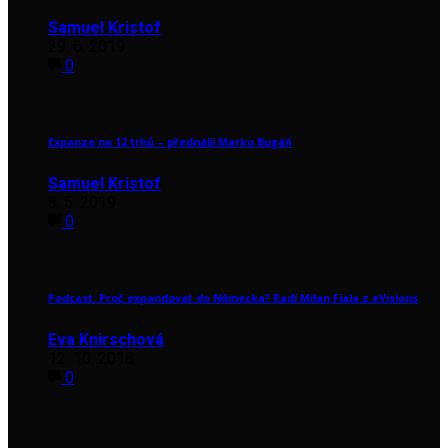
Samuel Kristof
29. 6. 2019
0
Expanze na 12 trhů – přednáší Marko Bugáň
Samuel Kristof
8. 5. 2019
0
Podcast: Proč expandovat do Německa? Radí Milan Fiala z eVisions
Eva Knirschová
12. 10. 2018
0