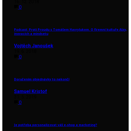
16. 12. 2018
0
Podcast: Proti Proudu s Tomášem Havrylukem. O firemní kultuře Alzy,
inovacích a mindsetu
Vojtěch Janoušek
19. 6. 2018
0
Doručením objednávky to nekončí
Samuel Kristof
31. 5. 2019
0
Je potřeba personalizovat váš e-shop a marketing?