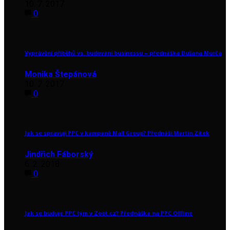
10. 7. 2017
0
Vyprávění příběhů vs. budování businessu – přednáška Dušana Murča
Monika Štepánová
10. 7. 2017
0
Jak se spravují PPC v kampaně Mall Group? Přednáší Martin Zítek
Jindřich Fáborský
6. 2. 2018
0
Jak se buduje PPC tým v Zoot.cz? Přednáška na PPC Offline