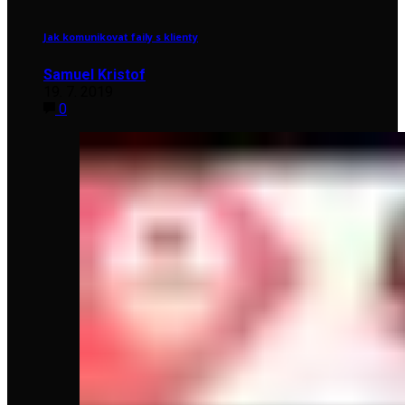
Jak komunikovat faily s klienty
Samuel Kristof
19. 7. 2019
0