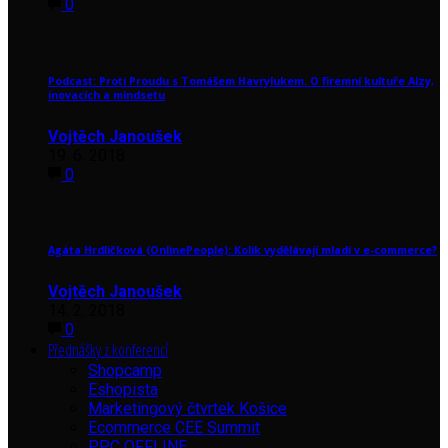
0
Podcast: Proti Proudu s Tomášem Havrylukem. O firemní kultuře Alzy,
inovacích a mindsetu
Vojtěch Janoušek
19. 6. 2018
0
Agáta Hrdličková (OnlinePeople): Kolik vydělávají mladí v e-commerce?
Vojtěch Janoušek
14. 2. 2018
0
Přednášky z konferencí
Shopcamp
Eshopista
Marketingový čtvrtek Košice
Ecommerce CEE Summit
PPC OFFLINE