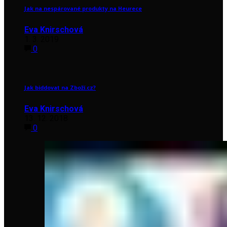
Jak na nespárované produkty na Heurece
Eva Knirschová
1. 3. 2019
0
Jak biddovat na Zboží.cz?
Eva Knirschová
13. 12. 2018
0