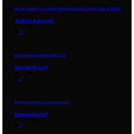
Jak se podařilo v e-shopu Nábytek Forliving zvýšit tržby o 250 %?
Jindřich Fáborský
9. 10. 2018
0
Rebranding e-shopu GRIZLY.cz
Samuel Kristof
25. 7. 2019
0
Budování značky na fashion trhu
Samuel Kristof
20. 7. 2019
0