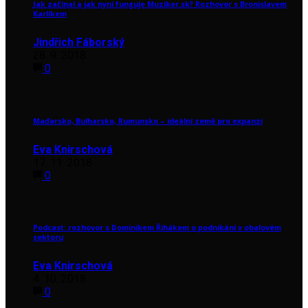
Jak začínal a jak nyní funguje Muziker.sk? Rozhovor s Bronislavem
Karlíkem
Jindřich Fáborský
28. 9. 2018
0
Maďarsko, Bulharsko, Rumunsko – ideální země pro expanzi
Eva Knirschová
17. 11. 2018
0
Podcast: rozhovor s Dominikem Řihákem o podnikání v obalovém
sektoru
Eva Knirschová
4. 10. 2018
0