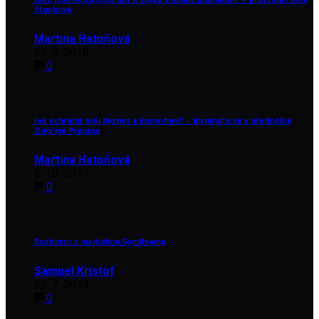
Stupková
Martina Hatoňová
27. 9. 2018
0
Jak ochránit svůj byznys a know-how? – inspirujte se v přednášce
Ondřeje Preusse
Martina Hatoňová
6. 10. 2017
0
Rozhovor s majitelem GymBeamu
Samuel Kristof
22. 7. 2019
0