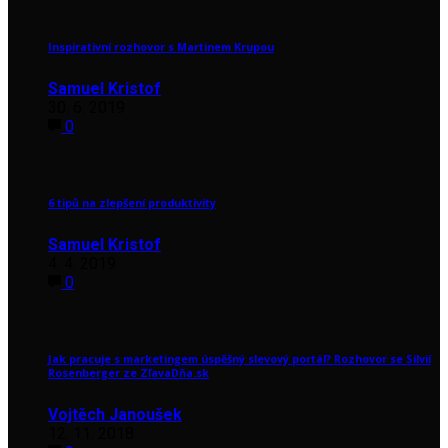
Inspirativní rozhovor s Martinem Krupou
Samuel Kristof
30. 6. 2019
0
6 tipů na zlepšení produktivity
Samuel Kristof
4. 4. 2019
0
Jak pracuje s marketingem úspěšný slevový portál? Rozhovor se Silvií
Rosenberger ze ZľavaDňa.sk
Vojtěch Janoušek
12. 11. 2018