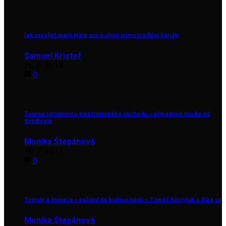
Jak rozvíjet marketing pro e-shop mimo tradiční kanály
Samuel Kristof
26. 6. 2019
0
Tvorba sortimentu elektronického obchodu – případová studie od
GymBeam
Monika Štepánová
10. 7. 2017
0
Trendy a inovace – pohled do budoucnosti – Tomáš Havryluk z Alza.cz
Monika Štepánová