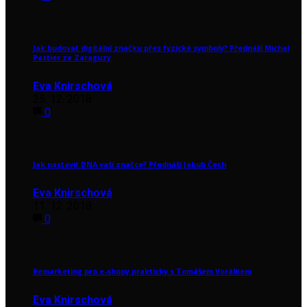
Jak budovat digitální značku přes fyzické symboly? Přednáší Michal
Pastier ze Zaraguzy
Eva Knirschová
25. 12. 2018
0
Jak nastavit DNA vaší značce? Přednáší Jakub Čech
Eva Knirschová
11. 12. 2018
0
Remarketing pro e-shopy prakticky s Tomášem Vorálkem
Eva Knirschová