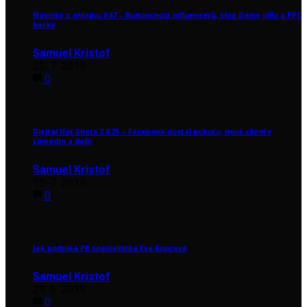
Novinky z onlajnu #47 – Budoucnost influencerů, blog Dáme jídlo a PPC
hacky
Samuel Kristof
20. 7. 2019
0
Digital Hot Shots 2 #25 – Facebook dostal pokutu, nové cílení v
LinkedIn a další
Samuel Kristof
15. 7. 2019
0
Jak podniká PR specialistka Eva Kupcová
Samuel Kristof
29. 6. 2019
0