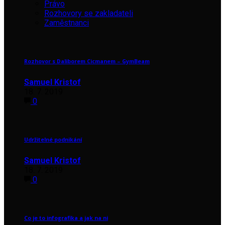
Právo
Rozhovory se zakladateli
Zaměstnanci
Rozhovor s Daliborem Cicmanem – GymBeam
Samuel Kristof
18. 7. 2019
0
Udržitelné podnikání
Samuel Kristof
18. 7. 2019
0
Co je to infografika a jak na ni