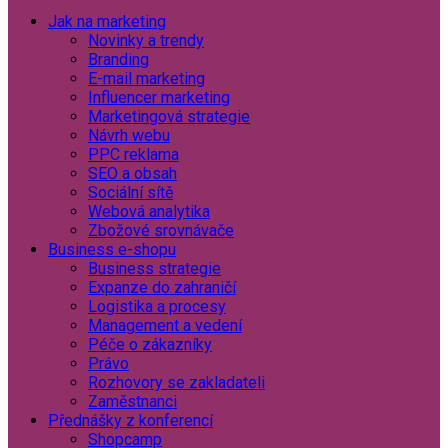
Jak na marketing
Novinky a trendy
Branding
E-mail marketing
Influencer marketing
Marketingová strategie
Návrh webu
PPC reklama
SEO a obsah
Sociální sítě
Webová analytika
Zbožové srovnávače
Business e-shopu
Business strategie
Expanze do zahraničí
Logistika a procesy
Management a vedení
Péče o zákazníky
Právo
Rozhovory se zakladateli
Zaměstnanci
Přednášky z konferencí
Shopcamp