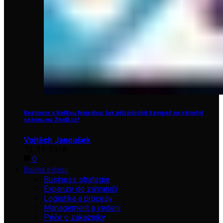
Rozhovor s Katkou Nejedlou. Jak přizpůsobit kampaň na vánoční
sezónu na Zboží.cz?
Vojtěch Janoušek
13. 11. 2018
0
Business e-shopu
Business strategie
Expanze do zahraničí
Logistika a procesy
Management a vedení
Péče o zákazníky