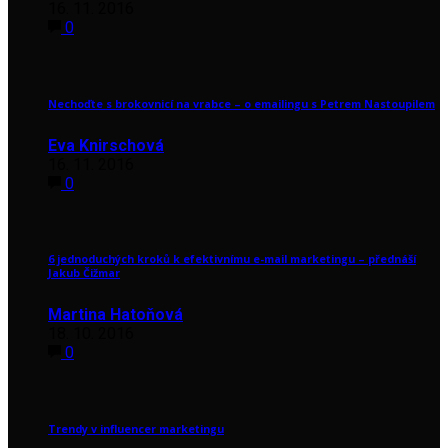
16. 11. 2016
0
Nechoďte s brokovnicí na vrabce – o emailingu s Petrem Nastoupilem
Eva Knirschová
16. 11. 2016
0
6 jednoduchých kroků k efektivnímu e-mail marketingu – přednáší
Jakub Čižmar
Martina Hatoňová
18. 10. 2016
0
Trendy v influencer marketingu