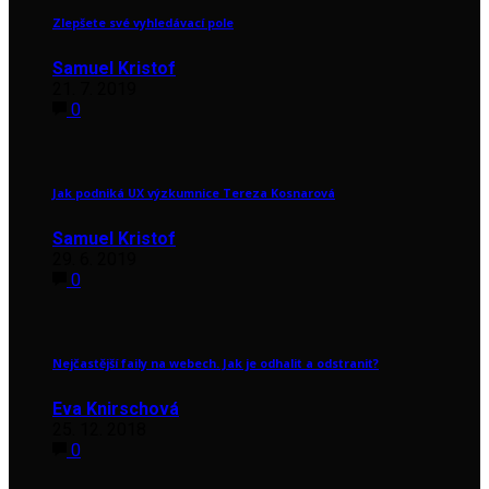
Zlepšete své vyhledávací pole
Samuel Kristof
21. 7. 2019
0
Jak podniká UX výzkumnice Tereza Kosnarová
Samuel Kristof
29. 6. 2019
0
Nejčastější faily na webech. Jak je odhalit a odstranit?
Eva Knirschová
25. 12. 2018
0