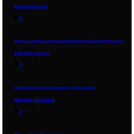
Samuel Kristof
20. 7. 2019
0
Podcast: Založení a provoz specializovaného e-shopu ProPrcky.cz
Eva Knirschová
9. 10. 2018
0
Michal Kotek: Jak bavit fanoušky v 15 sekundách
Martina Hatoňová
9. 1. 2018
0