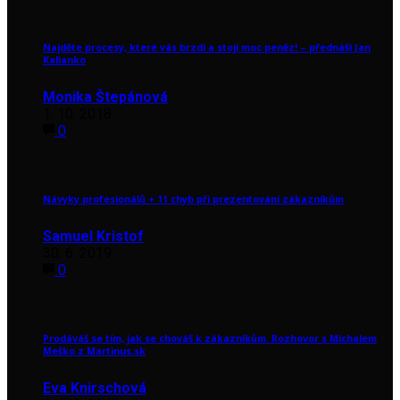
Najděte procesy, které vás brzdí a stojí moc peněz! – přednáší Jan
Kalianko
Monika Štepánová
1. 10. 2018
0
Návyky profesionálů + 11 chyb při prezentování zákazníkům
Samuel Kristof
30. 6. 2019
0
Prodáváš se tím, jak se chováš k zákazníkům. Rozhovor s Michalem
Meško z Martinus.sk
Eva Knirschová