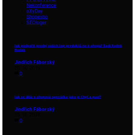
Nekonference
oXyDay
Shopexpo
SEOloger
Jak podpořit prodej vašich top produktů na e-shopu? Radí Radek
Hudák
Jindřich Fáborský
20. 10. 2018
0
Jak se dělá e-shopová speciálka jako je Chyť a pusť?
Jindřich Fáborský
15. 10. 2018
0