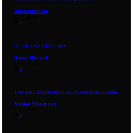
Samuel Kristof
22. 7. 2019
0
Jak vidět statistiky konkurence
Samuel Kristof
21. 7. 2019
0
Tipy pro efektivní využití Google Analytics od Stanislava Vaska
Monika Štepánová
2. 10. 2018
0