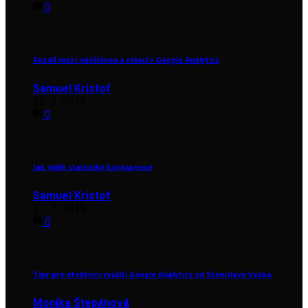
0
Rozdíl mezi návštěvou a relací v Google Analytics
Samuel Kristof
22. 7. 2019
0
Jak vidět statistiky konkurence
Samuel Kristof
21. 7. 2019
0
Tipy pro efektivní využití Google Analytics od Stanislava Vaska
Monika Štepánová