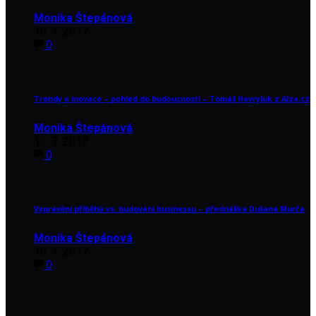
Monika Štepánová
10. 7. 2017
0
Trendy a inovace – pohled do budoucnosti – Tomáš Havryluk z Alza.cz
Monika Štepánová
10. 7. 2017
0
Vyprávění příběhů vs. budování businessu – přednáška Dušana Murča
Monika Štepánová
10. 7. 2017
0