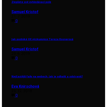
Zlepšete své vyhledávací pole
Samuel Kristof
21. 7. 2019
0
Jak podniká UX výzkumnice Tereza Kosnarová
Samuel Kristof
29. 6. 2019
0
Nejčastější faily na webech. Jak je odhalit a odstranit?
Eva Knirschová
25. 12. 2018
0