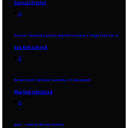
Samuel Kristof
20. 7. 2019
0
Podcast: Založení a provoz specializovaného e-shopu ProPrcky.cz
Eva Knirschová
9. 10. 2018
0
Michal Kotek: Jak bavit fanoušky v 15 sekundách
Martina Hatoňová
9. 1. 2018
0
Q&A – webinář Michala Kubíčka