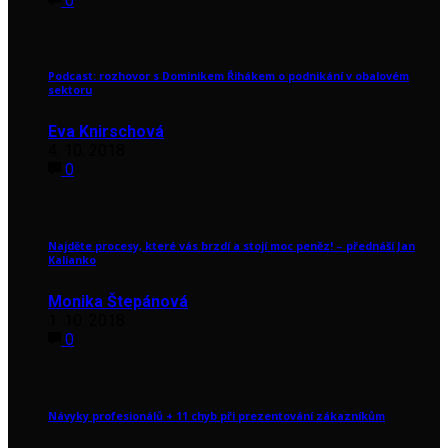
0
Podcast: rozhovor s Dominikem Řihákem o podnikání v obalovém
sektoru
Eva Knirschová
4. 10. 2018
0
Najděte procesy, které vás brzdí a stojí moc peněz! – přednáší Jan
Kalianko
Monika Štepánová
1. 10. 2018
0
Návyky profesionálů + 11 chyb při prezentování zákazníkům