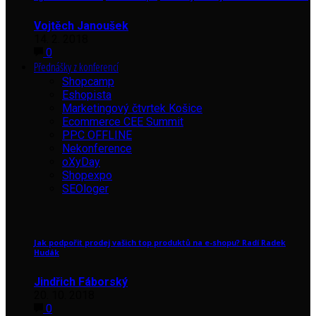
Vojtěch Janoušek
14. 2. 2018
0
Přednášky z konferencí
Shopcamp
Eshopista
Marketingový čtvrtek Košice
Ecommerce CEE Summit
PPC OFFLINE
Nekonference
oXyDay
Shopexpo
SEOloger
Jak podpořit prodej vašich top produktů na e-shopu? Radí Radek
Hudák
Jindřich Fáborský
20. 10. 2018
0