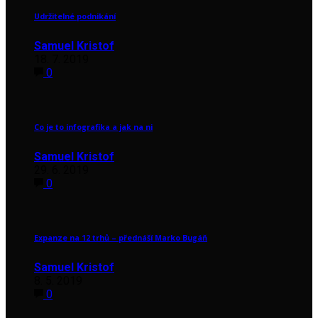
Udržitelné podnikání
Samuel Kristof
18. 7. 2019
0
Co je to infografika a jak na ni
Samuel Kristof
29. 6. 2019
0
Expanze na 12 trhů – přednáší Marko Bugáň
Samuel Kristof
8. 5. 2019
0