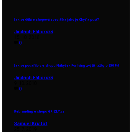
Jak se dělá e-shopová speciálka jako je Chyť a pusť?
Jindřich Fáborský
15. 10. 2018
0
Jak se podařilo v e-shopu Nábytek Forliving zvýšit tržby o 250 %?
Jindřich Fáborský
9. 10. 2018
0
Rebranding e-shopu GRIZLY.cz
Samuel Kristof
25. 7. 2019