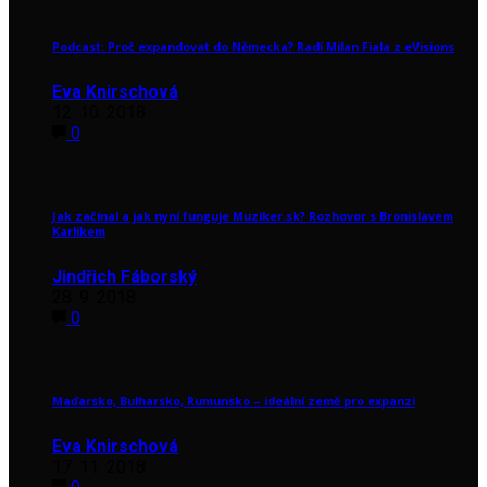
Podcast: Proč expandovat do Německa? Radí Milan Fiala z eVisions
Eva Knirschová
12. 10. 2018
0
Jak začínal a jak nyní funguje Muziker.sk? Rozhovor s Bronislavem
Karlíkem
Jindřich Fáborský
28. 9. 2018
0
Maďarsko, Bulharsko, Rumunsko – ideální země pro expanzi
Eva Knirschová
17. 11. 2018