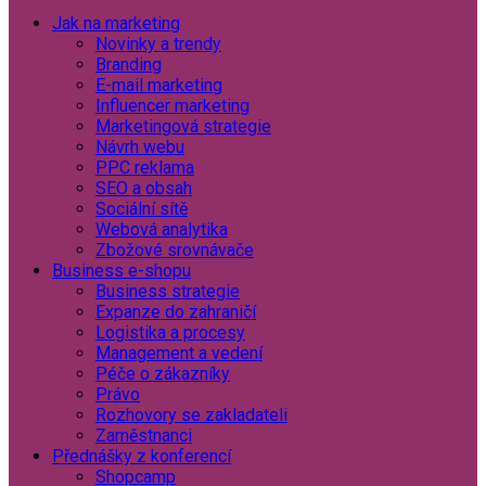
Jak na marketing
Novinky a trendy
Branding
E-mail marketing
Influencer marketing
Marketingová strategie
Návrh webu
PPC reklama
SEO a obsah
Sociální sítě
Webová analytika
Zbožové srovnávače
Business e-shopu
Business strategie
Expanze do zahraničí
Logistika a procesy
Management a vedení
Péče o zákazníky
Právo
Rozhovory se zakladateli
Zaměstnanci
Přednášky z konferencí
Shopcamp