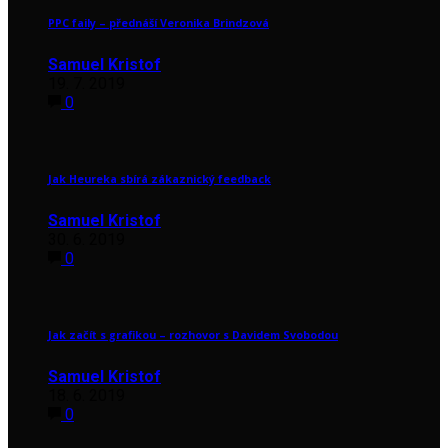
PPC faily – přednáší Veronika Brindzová
Samuel Kristof
19. 7. 2019
0
Jak Heureka sbírá zákaznický feedback
Samuel Kristof
30. 6. 2019
0
Jak začít s grafikou – rozhovor s Davidem Svobodou
Samuel Kristof
18. 6. 2019
0