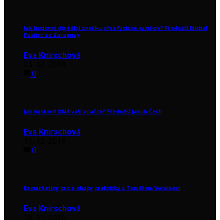
Jak budovat digitální značku přes fyzické symboly? Přednáší Michal
Pastier ze Zaraguzy
Eva Knirschová
25. 12. 2018
0
Jak nastavit DNA vaší značce? Přednáší Jakub Čech
Eva Knirschová
11. 12. 2018
0
Remarketing pro e-shopy prakticky s Tomášem Vorálkem
Eva Knirschová
16. 11. 2016