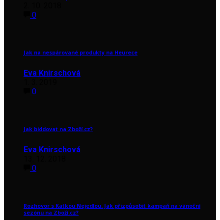
2. 10. 2018
0
Jak na nespárované produkty na Heurece
Eva Knirschová
1. 3. 2019
0
Jak biddovat na Zboží.cz?
Eva Knirschová
13. 12. 2018
0
Rozhovor s Katkou Nejedlou. Jak přizpůsobit kampaň na vánoční
sezónu na Zboží.cz?