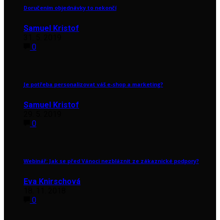
Doručením objednávky to nekončí
Samuel Kristof
31. 5. 2019
0
Je potřeba personalizovat váš e-shop a marketing?
Samuel Kristof
29. 5. 2019
0
Webinář: Jak se před Vánoci nezbláznit ze zákaznické podpory?
Eva Knirschová
18. 11. 2018
0