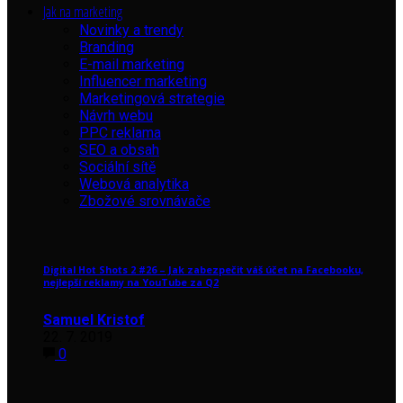
Jak na marketing
Novinky a trendy
Branding
E-mail marketing
Influencer marketing
Marketingová strategie
Návrh webu
PPC reklama
SEO a obsah
Sociální sítě
Webová analytika
Zbožové srovnávače
Digital Hot Shots 2 #26 – Jak zabezpečit váš účet na Facebooku,
nejlepší reklamy na YouTube za Q2
Samuel Kristof
22. 7. 2019
0