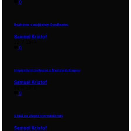
0
Rozhovor s majitelem GymBeamu
Samuel Kristof
22. 7. 2019
0
Inspirativní rozhovor s Martinem Krupou
Samuel Kristof
30. 6. 2019
0
6 tipů na zlepšení produktivity
Samuel Kristof