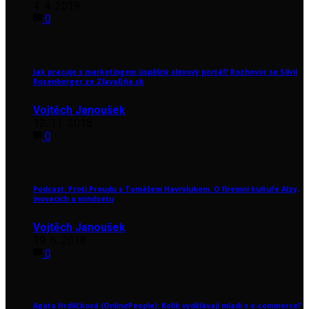
4. 4. 2019
0
Jak pracuje s marketingem úspěšný slevový portál? Rozhovor se Silvií
Rosenberger ze ZľavaDňa.sk
Vojtěch Janoušek
12. 11. 2018
0
Podcast: Proti Proudu s Tomášem Havrylukem. O firemní kultuře Alzy,
inovacích a mindsetu
Vojtěch Janoušek
19. 6. 2018
0
Agáta Hrdličková (OnlinePeople): Kolik vydělávají mladí v e-commerce?