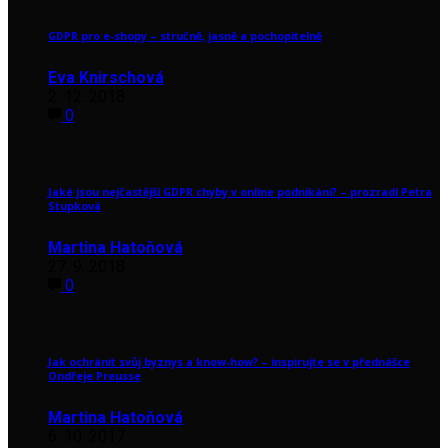
GDPR pro e-shopy – stručně, jasně a pochopitelně
Eva Knirschová
2. 12. 2018
0
Jaké jsou nejčastější GDPR chyby v online podnikání? – prozradí Petra
Stupková
Martina Hatoňová
27. 9. 2018
0
Jak ochránit svůj byznys a know-how? – inspirujte se v přednášce
Ondřeje Preusse
Martina Hatoňová
6. 10. 2017