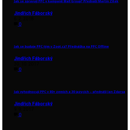
Jak se spravují PPC v kampaně Mall Group? Přednáší Martin Zítek
Jindřich Fáborský
6. 2. 2018
0
Jak se buduje PPC tým v Zoot.cz? Přednáška na PPC Offline
Jindřich Fáborský
30. 10. 2017
0
Jak vyhodnocuji PPC v 80+ zemích a 30 jazycích – přednáší Jan Zdarsa
Jindřich Fáborský
9. 9. 2017
0