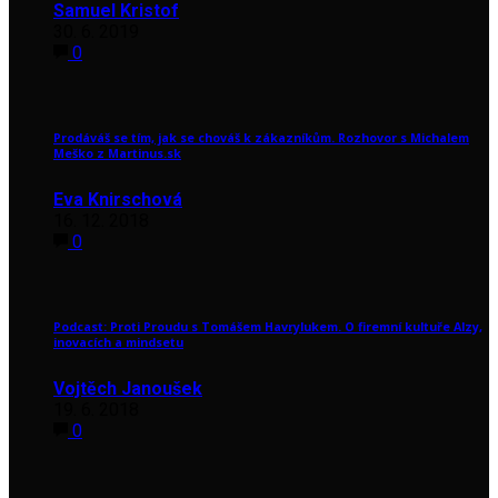
Samuel Kristof
30. 6. 2019
0
Prodáváš se tím, jak se chováš k zákazníkům. Rozhovor s Michalem
Meško z Martinus.sk
Eva Knirschová
16. 12. 2018
0
Podcast: Proti Proudu s Tomášem Havrylukem. O firemní kultuře Alzy,
inovacích a mindsetu
Vojtěch Janoušek
19. 6. 2018
0