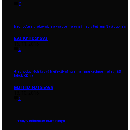
0
Nechoďte s brokovnicí na vrabce – o emailingu s Petrem Nastoupilem
Eva Knirschová
16. 11. 2016
0
6 jednoduchých kroků k efektivnímu e-mail marketingu – přednáší
Jakub Čižmar
Martina Hatoňová
18. 10. 2016
0
Trendy v influencer marketingu