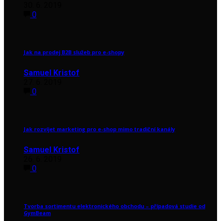
30. 6. 2019
0
Jak na prodej B2B služeb pro e-shopy
Samuel Kristof
27. 6. 2019
0
Jak rozvíjet marketing pro e-shop mimo tradiční kanály
Samuel Kristof
26. 6. 2019
0
Tvorba sortimentu elektronického obchodu – případová studie od
GymBeam