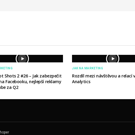
RKETING
JAK NA MARKETING
ot Shots 2 #26 – Jak zabezpečit
Rozdíl mezi návštěvou a relací 
 na Facebooku, nejlepší reklamy
Analytics
be za Q2
hoper