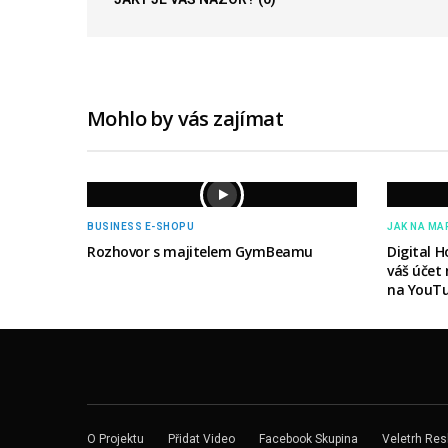
Mohlo by vás zajímat
BUSINESS E-SHOPU
JAK NA MA
Rozhovor s majitelem GymBeamu
Digital H
váš účet
na YouTu
O Projektu
Přidat Video
Facebook Skupina
Veletrh Res