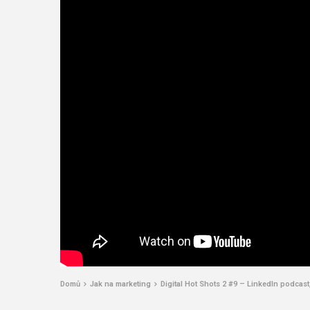
Domů
Jak na marketing
Digital Hot Shots 2 #9 – LinkedIn podca