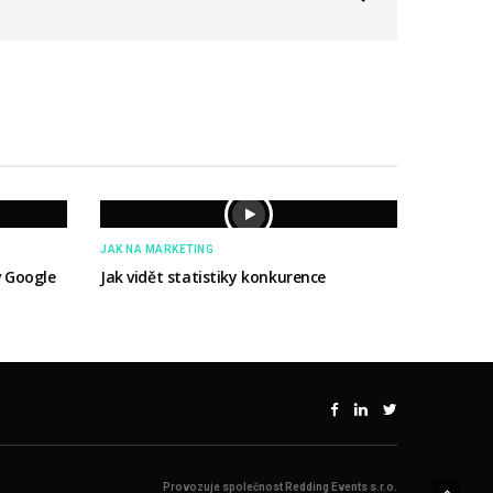
JAK NA MARKETING
v Google
Jak vidět statistiky konkurence
Provozuje společnost Redding Events s.r.o.