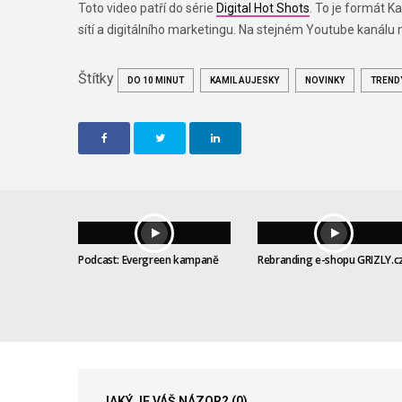
Toto video patří do série
Digital Hot Shots
. To je formát 
sítí a digitálního marketingu. Na stejném Youtube kanálu
Štítky
DO 10 MINUT
KAMIL AUJESKY
NOVINKY
TREND
Podcast: Evergreen kampaně
Rebranding e-shopu GRIZLY.c
JAKÝ JE VÁŠ NÁZOR?
(0)