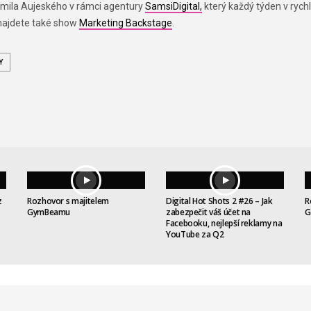
Kamila Aujeského v rámci agentury
SamsiDigital,
který každý týden v rychl
 najdete také show
Marketing Backstage
.
Y
z
Rozhovor s majitelem
Digital Hot Shots 2 #26 – Jak
R
GymBeamu
zabezpečit váš účet na
G
Facebooku, nejlepší reklamy na
YouTube za Q2