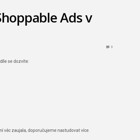
 Shoppable Ads v
0
díle se dozvíte:
í věc zaujala, doporučujeme nastudovat více.