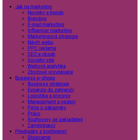
Jak na marketing
Novinky a trendy
Branding
E-mail marketing
Influencer marketing
Marketingová strategie
Návrh webu
PPC reklama
SEO a obsah
Sociální sítě
Webová analytika
Zbožové srovnávače
Business e-shopu
Business strategie
Expanze do zahraničí
Logistika a procesy
Management a vedení
Péče o zákazníky
Právo
Rozhovory se zakladateli
Zaměstnanci
Přednášky z konferencí
Shopcamp