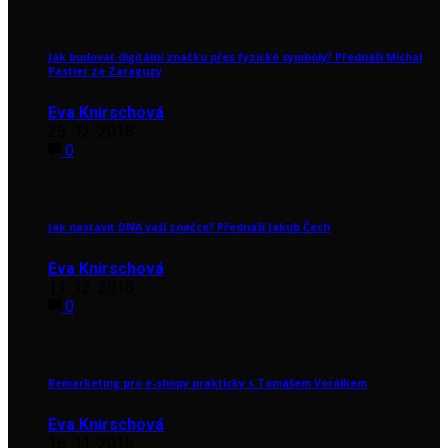
Jak budovat digitální značku přes fyzické symboly? Přednáší Michal
Pastier ze Zaraguzy
Eva Knirschová
25. 12. 2018
0
Jak nastavit DNA vaší značce? Přednáší Jakub Čech
Eva Knirschová
11. 12. 2018
0
Remarketing pro e-shopy prakticky s Tomášem Vorálkem
Eva Knirschová
16. 11. 2016