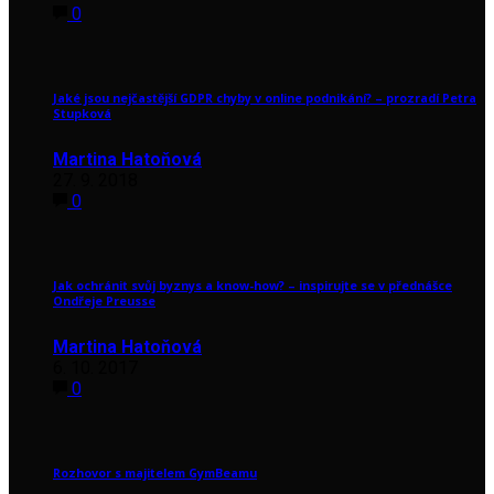
0
Jaké jsou nejčastější GDPR chyby v online podnikání? – prozradí Petra
Stupková
Martina Hatoňová
27. 9. 2018
0
Jak ochránit svůj byznys a know-how? – inspirujte se v přednášce
Ondřeje Preusse
Martina Hatoňová
6. 10. 2017
0
Rozhovor s majitelem GymBeamu