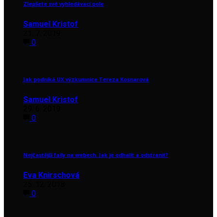
Zlepšete své vyhledávací pole
Samuel Kristof
21. 7. 2019
0
Jak podniká UX výzkumnice Tereza Kosnarová
Samuel Kristof
29. 6. 2019
0
Nejčastější faily na webech. Jak je odhalit a odstranit?
Eva Knirschová
25. 12. 2018
0