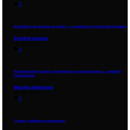
0
Nechoďte s brokovnicí na vrabce – o emailingu s Petrem Nastoupilem
Eva Knirschová
16. 11. 2016
0
6 jednoduchých kroků k efektivnímu e-mail marketingu – přednáší
Jakub Čižmar
Martina Hatoňová
18. 10. 2016
0
Trendy v influencer marketingu