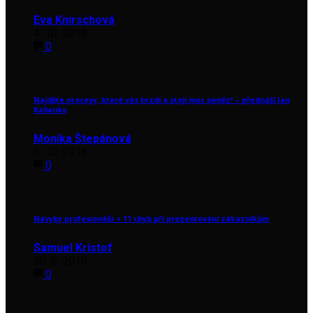
Eva Knirschová
4. 10. 2018
0
Najděte procesy, které vás brzdí a stojí moc peněz! – přednáší Jan
Kalianko
Monika Štepánová
1. 10. 2018
0
Návyky profesionálů + 11 chyb při prezentování zákazníkům
Samuel Kristof
30. 6. 2019
0