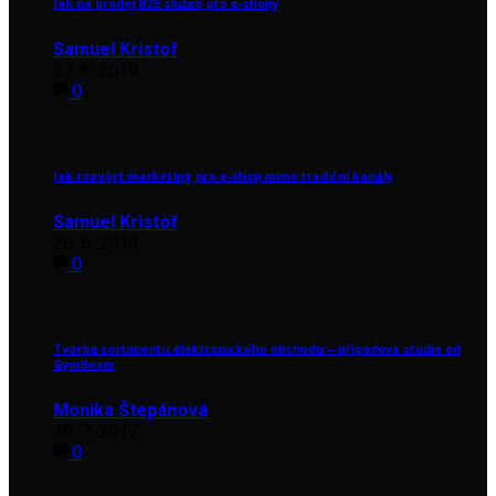
Jak na prodej B2B služeb pro e-shopy
Samuel Kristof
27. 6. 2019
0
Jak rozvíjet marketing pro e-shop mimo tradiční kanály
Samuel Kristof
26. 6. 2019
0
Tvorba sortimentu elektronického obchodu – případová studie od
GymBeam
Monika Štepánová
10. 7. 2017
0