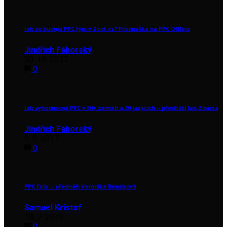
Jak se buduje PPC tým v Zoot.cz? Přednáška na PPC Offline
Jindřich Fáborský
30. 10. 2017
0
Jak vyhodnocuji PPC v 80+ zemích a 30 jazycích – přednáší Jan Zdarsa
Jindřich Fáborský
9. 9. 2017
0
PPC faily – přednáší Veronika Brindzová
Samuel Kristof
19. 7. 2019
0