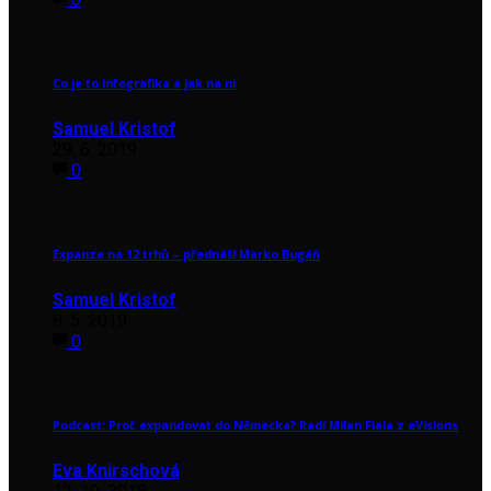
Co je to infografika a jak na ni
Samuel Kristof
29. 6. 2019
0
Expanze na 12 trhů – přednáší Marko Bugáň
Samuel Kristof
8. 5. 2019
0
Podcast: Proč expandovat do Německa? Radí Milan Fiala z eVisions
Eva Knirschová