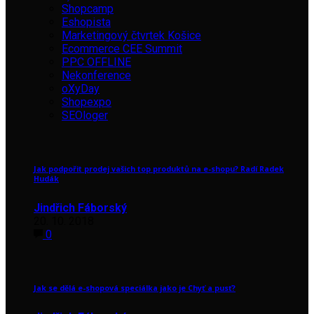
Shopcamp
Eshopista
Marketingový čtvrtek Košice
Ecommerce CEE Summit
PPC OFFLINE
Nekonference
oXyDay
Shopexpo
SEOloger
Jak podpořit prodej vašich top produktů na e-shopu? Radí Radek
Hudák
Jindřich Fáborský
20. 10. 2018
0
Jak se dělá e-shopová speciálka jako je Chyť a pusť?