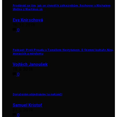
Prodáváš se tím, jak se chováš k zákazníkům. Rozhovor s Michalem
Meško z Martinus.sk
Eva Knirschová
16. 12. 2018
0
Podcast: Proti Proudu s Tomášem Havrylukem. O firemní kultuře Alzy,
inovacích a mindsetu
Vojtěch Janoušek
19. 6. 2018
0
Doručením objednávky to nekončí
Samuel Kristof
31. 5. 2019
0