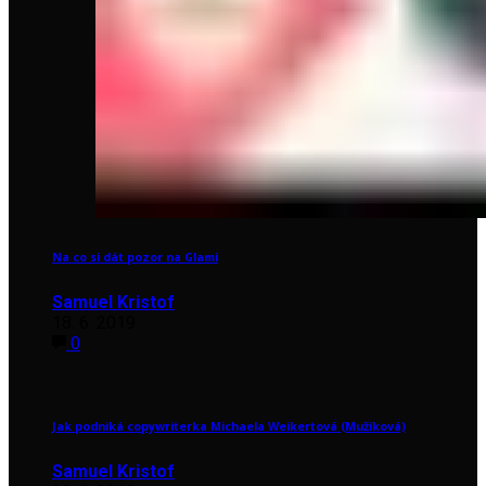
Na co si dát pozor na Glami
Samuel Kristof
18. 6. 2019
0
Jak podniká copywriterka Michaela Weikertová (Mužíková)
Samuel Kristof