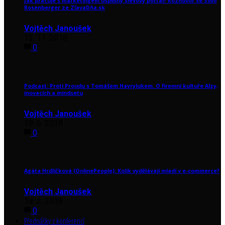
Jak pracuje s marketingem úspěšný slevový portál? Rozhovor se Silvií
Rosenberger ze ZľavaDňa.sk
Vojtěch Janoušek
12. 11. 2018
0
Podcast: Proti Proudu s Tomášem Havrylukem. O firemní kultuře Alzy,
inovacích a mindsetu
Vojtěch Janoušek
19. 6. 2018
0
Agáta Hrdličková (OnlinePeople): Kolik vydělávají mladí v e-commerce?
Vojtěch Janoušek
14. 2. 2018
0
Přednášky z konferencí