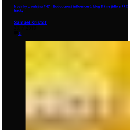
Novinky z onlajnu #47 – Budoucnost influencerů, blog Dáme jídlo a PPC
hacky
Samuel Kristof
20. 7. 2019
0