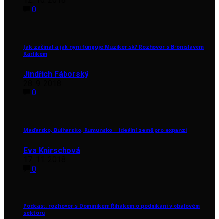
12. 10. 2018
0
Jak začínal a jak nyní funguje Muziker.sk? Rozhovor s Bronislavem
Karlíkem
Jindřich Fáborský
28. 9. 2018
0
Maďarsko, Bulharsko, Rumunsko – ideální země pro expanzi
Eva Knirschová
17. 11. 2018
0
Podcast: rozhovor s Dominikem Řihákem o podnikání v obalovém
sektoru