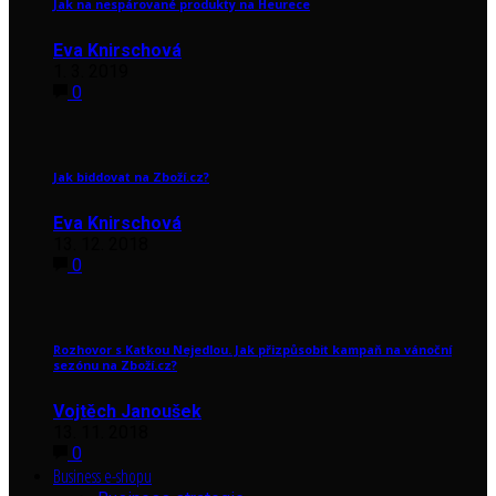
Jak na nespárované produkty na Heurece
Eva Knirschová
1. 3. 2019
0
Jak biddovat na Zboží.cz?
Eva Knirschová
13. 12. 2018
0
Rozhovor s Katkou Nejedlou. Jak přizpůsobit kampaň na vánoční
sezónu na Zboží.cz?
Vojtěch Janoušek
13. 11. 2018
0
Business e-shopu