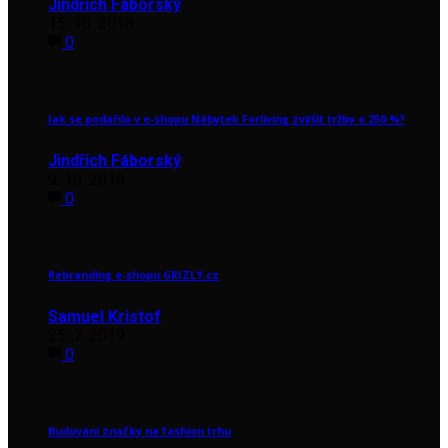
Jindřich Fáborský
15. 10. 2018
0
Jak se podařilo v e-shopu Nábytek Forliving zvýšit tržby o 250 %?
Jindřich Fáborský
9. 10. 2018
0
Rebranding e-shopu GRIZLY.cz
Samuel Kristof
25. 7. 2019
0
Budování značky na fashion trhu