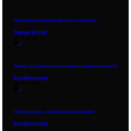
Je potřeba personalizovat váš e-shop a marketing?
Samuel Kristof
29. 5. 2019
0
Webinář: Jak se před Vánoci nezbláznit ze zákaznické podpory?
Eva Knirschová
18. 11. 2018
0
GDPR pro e-shopy – stručně, jasně a pochopitelně
Eva Knirschová
2. 12. 2018