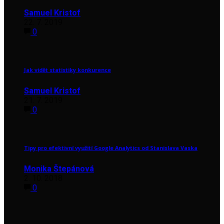
Samuel Kristof
22. 7. 2019
0
Jak vidět statistiky konkurence
Samuel Kristof
21. 7. 2019
0
Tipy pro efektivní využití Google Analytics od Stanislava Vaska
Monika Štepánová
2. 10. 2018
0