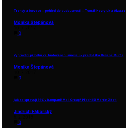
Trendy a inovace – pohled do budoucnosti – Tomáš Havryluk z Alza.cz
Monika Štepánová
10. 7. 2017
0
Vyprávění příběhů vs. budování businessu – přednáška Dušana Murča
Monika Štepánová
10. 7. 2017
0
Jak se spravují PPC v kampaně Mall Group? Přednáší Martin Zítek
Jindřich Fáborský
6. 2. 2018
0