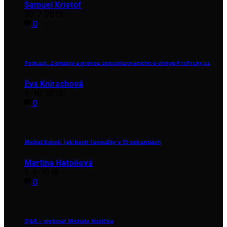
Samuel Kristof
20. 7. 2019
0
Podcast: Založení a provoz specializovaného e-shopu ProPrcky.cz
Eva Knirschová
9. 10. 2018
0
Michal Kotek: Jak bavit fanoušky v 15 sekundách
Martina Hatoňová
9. 1. 2018
0
Q&A – webinář Michala Kubíčka