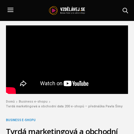
Domů
Business e-shopu
Tvrdá marketingová a obchodní data 200 e-shopů – přednáška Pavla Šímy
BUSINESS E-SHOPU
Tvrdá marketingová a obchodní