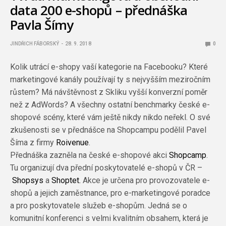
data 200 e-shopů – přednáška
Pavla Šímy
JINDŘICH FÁBORSKÝ
28. 9. 2018
0
Kolik utrácí e-shopy vaší kategorie na Facebooku? Které
marketingové kanály používají ty s nejvyšším meziročním
růstem? Má návštěvnost z Skliku vyšší konverzní poměr
než z AdWords? A všechny ostatní benchmarky české e-
shopové scény, které vám ještě nikdy nikdo neřekl. O své
zkušenosti se v přednášce na Shopcampu podělil Pavel
Šíma z firmy
Roivenue
.
Přednáška zazněla na české e-shopové akci
Shopcamp
.
Tu organizují dva přední poskytovatelé e-shopů v ČR –
Shopsys
a
Shoptet.
Akce je určena pro provozovatele e-
shopů a jejich zaměstnance, pro e-marketingové poradce
a pro poskytovatele služeb e-shopům. Jedná se o
komunitní konferenci s velmi kvalitním obsahem, která je