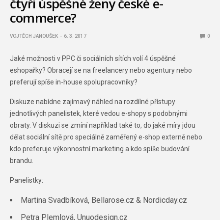
čtyři úspěšné ženy české e-
commerce?
VOJTĚCH JANOUŠEK
6. 3. 2017
0
Jaké možnosti v PPC či sociálních sítích volí 4 úspěšné
eshopařky? Obracejí se na freelancery nebo agentury nebo
preferují spíše in-house spolupracovníky?
Diskuze nabídne zajímavý náhled na rozdílné přístupy
jednotlivých panelistek, které vedou e-shopy s podobnými
obraty. V diskuzi se zmíní například také to, do jaké míry jdou
dělat sociální sítě pro speciálně zaměřený e-shop externě nebo
kdo preferuje výkonnostní marketing a kdo spíše budování
brandu.
Panelistky:
Martina Svadbíková, Bellarose.cz & Nordicday.cz
Petra Plemlová, Unuodesign.cz