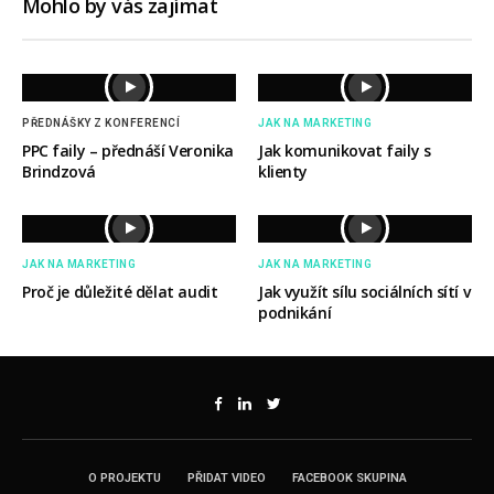
Mohlo by vás zajímat
PŘEDNÁŠKY Z KONFERENCÍ
JAK NA MARKETING
PPC faily – přednáší Veronika
Jak komunikovat faily s
Brindzová
klienty
JAK NA MARKETING
JAK NA MARKETING
Proč je důležité dělat audit
Jak využít sílu sociálních sítí v
podnikání
O PROJEKTU
PŘIDAT VIDEO
FACEBOOK SKUPINA