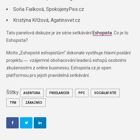
Soňa Fialková, SpokojenyPes.cz
Kristýna Křížová, Agatinsvet.cz
Tato panelová diskuze je ze série setkávání
Eshopista
. Co je to
Eshopista?
Motto „Eshopisté eshopistům“ dokonale vystihuje hlavní poslání
projektu
―
vzájemné obohacování leaderů eshopů osobními
zkušenostmi z online businessu. Eshopista.cz je open
platformou pro jejich pravidelná setkávání.
Štítky
AGENTURA
FREELANCER
PPC
SOCIÁLNÍ SÍTĚ
TÝM
ZÁKAZNÍCI