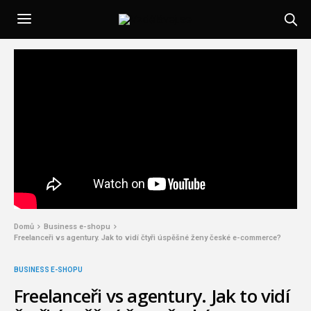
Domů
Business e-shopu
Freelanceři vs agentury. Jak to vidí čtyři úspěšné ženy české e-commerce?
BUSINESS E-SHOPU
Freelanceři vs agentury. Jak to vidí