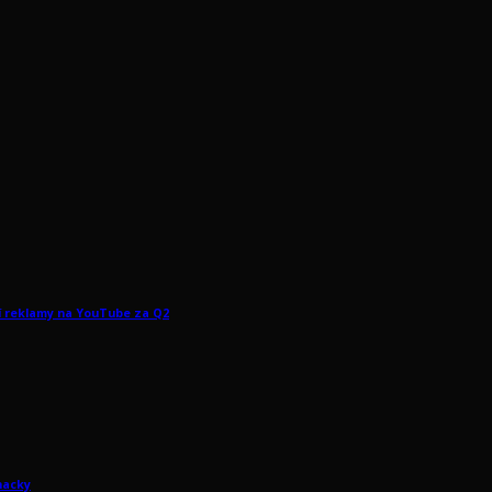
ší reklamy na YouTube za Q2
hacky