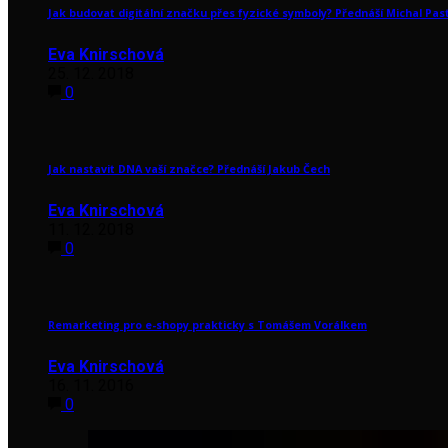
Jak budovat digitální značku přes fyzické symboly? Přednáší Michal Pas
Eva Knirschová
25. 12. 2018
0
Jak nastavit DNA vaší značce? Přednáší Jakub Čech
Eva Knirschová
11. 12. 2018
0
Remarketing pro e-shopy prakticky s Tomášem Vorálkem
Eva Knirschová
16. 11. 2016
0