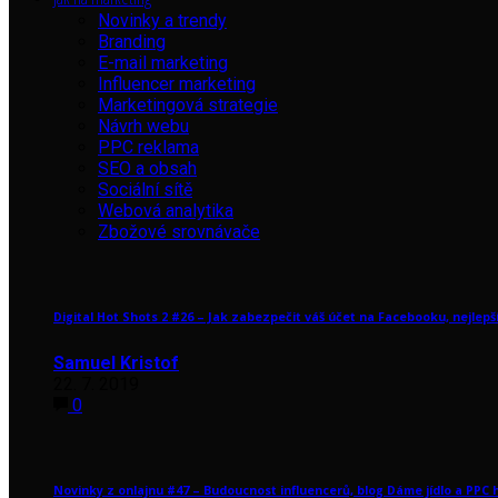
Novinky a trendy
Branding
E-mail marketing
Influencer marketing
Marketingová strategie
Návrh webu
PPC reklama
SEO a obsah
Sociální sítě
Webová analytika
Zbožové srovnávače
Digital Hot Shots 2 #26 – Jak zabezpečit váš účet na Facebooku, nejlep
Samuel Kristof
22. 7. 2019
0
Novinky z onlajnu #47 – Budoucnost influencerů, blog Dáme jídlo a PPC 