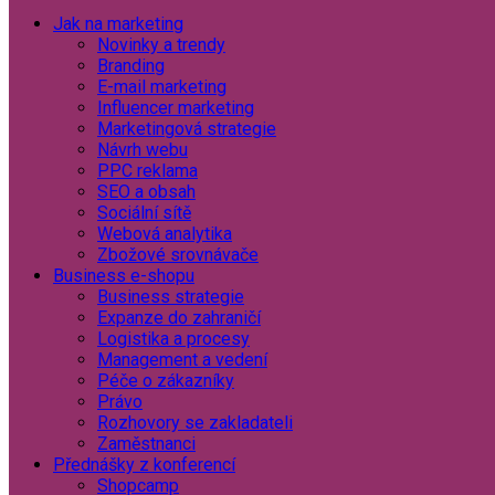
Jak na marketing
Novinky a trendy
Branding
E-mail marketing
Influencer marketing
Marketingová strategie
Návrh webu
PPC reklama
SEO a obsah
Sociální sítě
Webová analytika
Zbožové srovnávače
Business e-shopu
Business strategie
Expanze do zahraničí
Logistika a procesy
Management a vedení
Péče o zákazníky
Právo
Rozhovory se zakladateli
Zaměstnanci
Přednášky z konferencí
Shopcamp