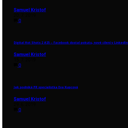
Samuel Kristof
20. 7. 2019
0
Digital Hot Shots 2 #25 – Facebook dostal pokutu, nové cílení v LinkedIn 
Samuel Kristof
15. 7. 2019
0
Jak podniká PR specialistka Eva Kupcová
Samuel Kristof
29. 6. 2019
0