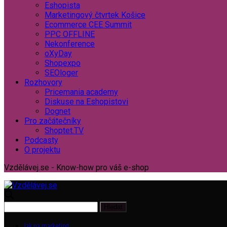
Eshopista
Marketingový čtvrtek Košice
Ecommerce CEE Summit
PPC OFFLINE
Nekonference
oXyDay
Shopexpo
SEOloger
Rozhovory
Pricemania academy
Diskuse na Eshopistovi
Dognet
Pro začátečníky
Shoptet.TV
Podcasty
O projektu
Vzdělávej.se - Know-how pro váš e-shop
Jak na marketing