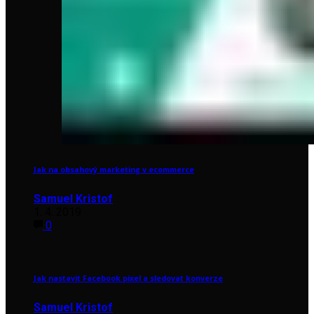
Jak na obsahový marketing v ecommerce
Samuel Kristof
1. 4. 2019
0
Jak nastavit Facebook pixel a sledovat konverze
Samuel Kristof