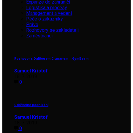
Expanze do zahraničí
Logistika a procesy
Management a vedení
Péče o zákazníky
Právo
Rozhovory se zakladateli
Zaměstnanci
Rozhovor s Daliborem Cicmanem – GymBeam
Samuel Kristof
18. 7. 2019
0
Udržitelné podnikání
Samuel Kristof
18. 7. 2019
0