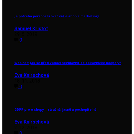
Je potřeba personalizovat váš e-shop a marketing?
Samuel Kristof
29. 5. 2019
0
Webinář: Jak se před Vánoci nezbláznit ze zákaznické podpory?
Eva Knirschová
18. 11. 2018
0
GDPR pro e-shopy – stručně, jasně a pochopitelně
Eva Knirschová
2. 12. 2018
0