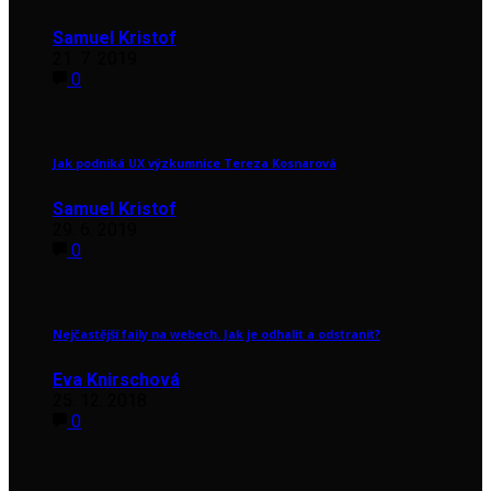
Samuel Kristof
21. 7. 2019
0
Jak podniká UX výzkumnice Tereza Kosnarová
Samuel Kristof
29. 6. 2019
0
Nejčastější faily na webech. Jak je odhalit a odstranit?
Eva Knirschová
25. 12. 2018
0