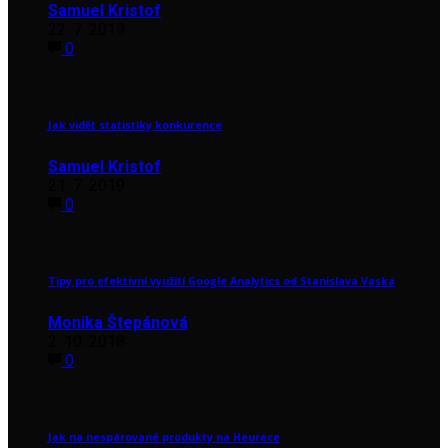
Samuel Kristof
22. 7. 2019
0
Jak vidět statistiky konkurence
Samuel Kristof
21. 7. 2019
0
Tipy pro efektivní využití Google Analytics od Stanislava Vaska
Monika Štepánová
2. 10. 2018
0
Jak na nespárované produkty na Heurece