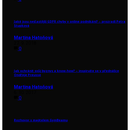
Jaké jsou nejčastější GDPR chyby v online podnikání? – prozradí Petra
Stupková
Martina Hatoňová
27. 9. 2018
0
Jak ochránit svůj byznys a know-how? – inspirujte se v přednášce
Ondřeje Preusse
Martina Hatoňová
6. 10. 2017
0
Rozhovor s majitelem GymBeamu