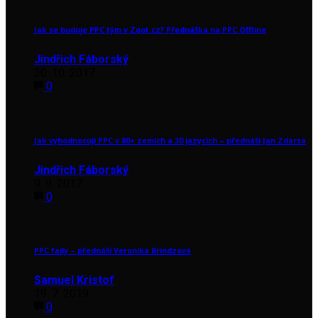
Jak se buduje PPC tým v Zoot.cz? Přednáška na PPC Offline
Jindřich Fáborský
30. 10. 2017
0
Jak vyhodnocuji PPC v 80+ zemích a 30 jazycích – přednáší Jan Zdarsa
Jindřich Fáborský
9. 9. 2017
0
PPC faily – přednáší Veronika Brindzová
Samuel Kristof
19. 7. 2019
0