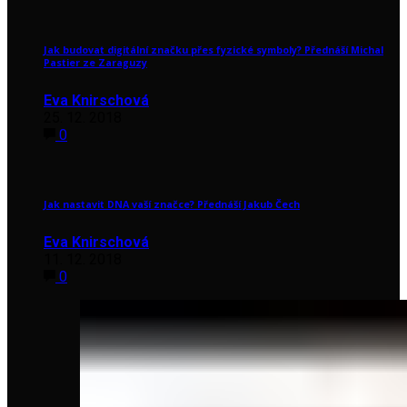
Jak budovat digitální značku přes fyzické symboly? Přednáší Michal
Pastier ze Zaraguzy
Eva Knirschová
25. 12. 2018
0
Jak nastavit DNA vaší značce? Přednáší Jakub Čech
Eva Knirschová
11. 12. 2018
0