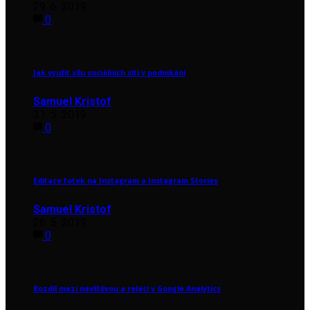
29. 6. 2019
0
Jak využít sílu sociálních sítí v podnikání
Samuel Kristof
31. 5. 2019
0
Editace fotek na Instagram a Instagram Stories
Samuel Kristof
26. 5. 2019
0
Rozdíl mezi návštěvou a relací v Google Analytics