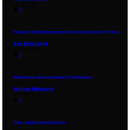
20. 7. 2019
0
Podcast: Založení a provoz specializovaného e-shopu ProPrcky.cz
Eva Knirschová
9. 10. 2018
0
Michal Kotek: Jak bavit fanoušky v 15 sekundách
Martina Hatoňová
9. 1. 2018
0
Q&A – webinář Michala Kubíčka