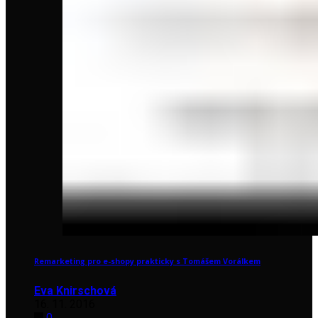
Remarketing pro e-shopy prakticky s Tomášem Vorálkem
Eva Knirschová
16. 11. 2016
0