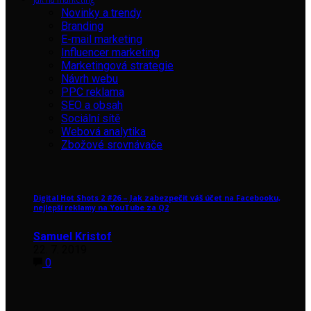
Novinky a trendy
Branding
E-mail marketing
Influencer marketing
Marketingová strategie
Návrh webu
PPC reklama
SEO a obsah
Sociální sítě
Webová analytika
Zbožové srovnávače
Digital Hot Shots 2 #26 – Jak zabezpečit váš účet na Facebooku,
nejlepší reklamy na YouTube za Q2
Samuel Kristof
22. 7. 2019
0