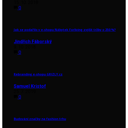
15. 10. 2018
0
Jak se podařilo v e-shopu Nábytek Forliving zvýšit tržby o 250 %?
Jindřich Fáborský
9. 10. 2018
0
Rebranding e-shopu GRIZLY.cz
Samuel Kristof
25. 7. 2019
0
Budování značky na fashion trhu