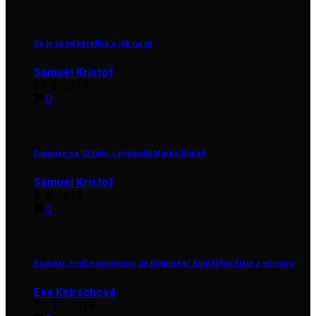
Co je to infografika a jak na ni
Samuel Kristof
29. 6. 2019
0
Expanze na 12 trhů – přednáší Marko Bugáň
Samuel Kristof
8. 5. 2019
0
Podcast: Proč expandovat do Německa? Radí Milan Fiala z eVisions
Eva Knirschová
12. 10. 2018