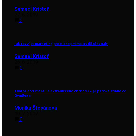
Samuel Kristof
27. 6. 2019
0
Jak rozvíjet marketing pro e-shop mimo tradiční kanály
Samuel Kristof
26. 6. 2019
0
Tvorba sortimentu elektronického obchodu – případová studie od
GymBeam
Monika Štepánová
10. 7. 2017
0