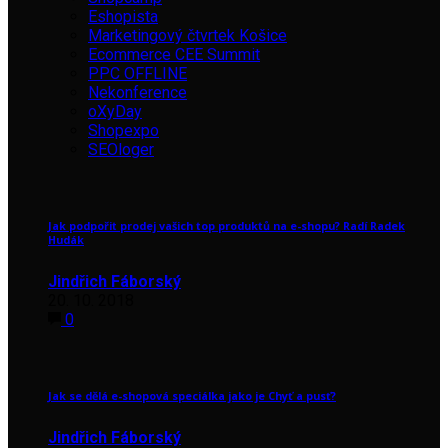
Eshopista
Marketingový čtvrtek Košice
Ecommerce CEE Summit
PPC OFFLINE
Nekonference
oXyDay
Shopexpo
SEOloger
Jak podpořit prodej vašich top produktů na e-shopu? Radí Radek
Hudák
Jindřich Fáborský
20. 10. 2018
0
Jak se dělá e-shopová speciálka jako je Chyť a pusť?
Jindřich Fáborský