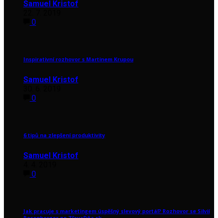
Samuel Kristof
22. 7. 2019
0
Inspirativní rozhovor s Martinem Krupou
Samuel Kristof
30. 6. 2019
0
6 tipů na zlepšení produktivity
Samuel Kristof
4. 4. 2019
0
Jak pracuje s marketingem úspěšný slevový portál? Rozhovor se Silvií
Rosenberger ze ZľavaDňa.sk