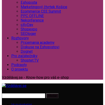
Eshopista
Marketingový čtvrtek Košice
Ecommerce CEE Summit
PPC OFFLINE
Nekonference
oXyDay
Shopexpo
SEOloger
Rozhovory
Pricemania academy
Diskuse na Eshopistovi
Dognet
Pro začátečníky
Shoptet.TV
Podcasty
O projektu
Vzdělávej.se - Know-how pro váš e-shop
Jak na marketing