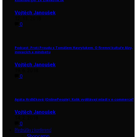
Vojtěch Janoušek
12. 11. 2018
0
Podcast: Proti Proudu s Tomášem Havrylukem. O firemní kultuře Alzy,
inovacích a mindsetu
Vojtěch Janoušek
19. 6. 2018
0
Agáta Hrdličková (OnlinePeople): Kolik vydělávají mladí v e-commerce?
Vojtěch Janoušek
14. 2. 2018
0
Přednášky z konferencí
Shopcamp