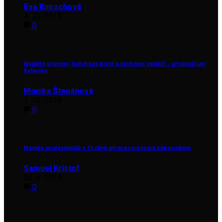
Eva Knirschová
4. 10. 2018
0
Najděte procesy, které vás brzdí a stojí moc peněz! – přednáší Jan
Kalianko
Monika Štepánová
1. 10. 2018
0
Návyky profesionálů + 11 chyb při prezentování zákazníkům
Samuel Kristof
30. 6. 2019
0