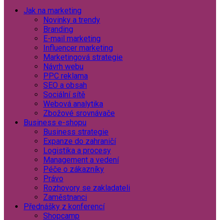
Jak na marketing
Novinky a trendy
Branding
E-mail marketing
Influencer marketing
Marketingová strategie
Návrh webu
PPC reklama
SEO a obsah
Sociální sítě
Webová analytika
Zbožové srovnávače
Business e-shopu
Business strategie
Expanze do zahraničí
Logistika a procesy
Management a vedení
Péče o zákazníky
Právo
Rozhovory se zakladateli
Zaměstnanci
Přednášky z konferencí
Shopcamp