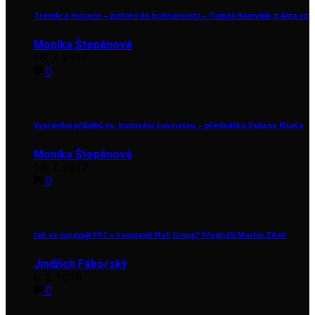
Trendy a inovace – pohled do budoucnosti – Tomáš Havryluk z Alza.cz
Monika Štepánová
10. 7. 2017
0
Vyprávění příběhů vs. budování businessu – přednáška Dušana Murča
Monika Štepánová
10. 7. 2017
0
Jak se spravují PPC v kampaně Mall Group? Přednáší Martin Zítek
Jindřich Fáborský
6. 2. 2018
0