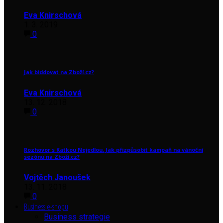
Eva Knirschová
1. 3. 2019
0
Jak biddovat na Zboží.cz?
Eva Knirschová
13. 12. 2018
0
Rozhovor s Katkou Nejedlou. Jak přizpůsobit kampaň na vánoční
sezónu na Zboží.cz?
Vojtěch Janoušek
13. 11. 2018
0
Business e-shopu
Business strategie