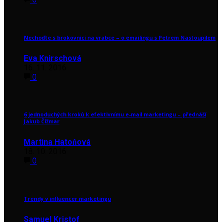
Nechoďte s brokovnicí na vrabce – o emailingu s Petrem Nastoupilem
Eva Knirschová
16. 11. 2016
0
6 jednoduchých kroků k efektivnímu e-mail marketingu – přednáší
Jakub Čižmar
Martina Hatoňová
18. 10. 2016
0
Trendy v influencer marketingu
Samuel Kristof