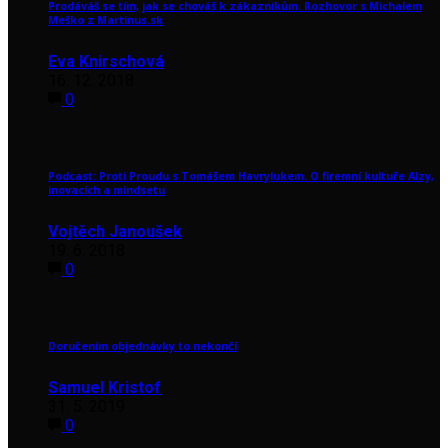
Prodáváš se tím, jak se chováš k zákazníkům. Rozhovor s Michalem
Meško z Martinus.sk
Eva Knirschová
16. 12. 2018
0
Podcast: Proti Proudu s Tomášem Havrylukem. O firemní kultuře Alzy,
inovacích a mindsetu
Vojtěch Janoušek
19. 6. 2018
0
Doručením objednávky to nekončí
Samuel Kristof
31. 5. 2019
0