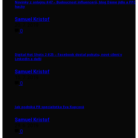
Novinky z onlajnu #47 – Budoucnost influencerů, blog Dáme jídlo a PPC
hacky
Samuel Kristof
20. 7. 2019
0
Digital Hot Shots 2 #25 – Facebook dostal pokutu, nové cílení v
LinkedIn a další
Samuel Kristof
15. 7. 2019
0
Jak podniká PR specialistka Eva Kupcová
Samuel Kristof
29. 6. 2019
0