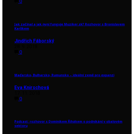
0
Jak začínal a jak nyní funguje Muziker.sk? Rozhovor s Bronislavem
Karlíkem
Jindřich Fáborský
28. 9. 2018
0
Maďarsko, Bulharsko, Rumunsko – ideální země pro expanzi
Eva Knirschová
17. 11. 2018
0
Podcast: rozhovor s Dominikem Řihákem o podnikání v obalovém
sektoru