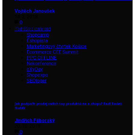
Vojtěch Janoušek
14. 2. 2018
0
Přednášky z konferencí
Shopcamp
Eshopista
Marketingový čtvrtek Košice
Ecommerce CEE Summit
PPC OFFLINE
Nekonference
oXyDay
Shopexpo
SEOloger
Jak podpořit prodej vašich top produktů na e-shopu? Radí Radek
Hudák
Jindřich Fáborský
20. 10. 2018
0