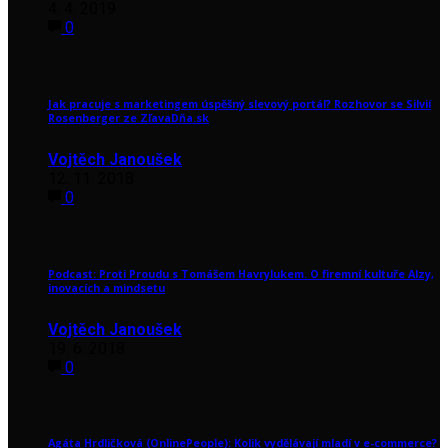
4. 4. 2019
0
Jak pracuje s marketingem úspěšný slevový portál? Rozhovor se Silvií
Rosenberger ze ZľavaDňa.sk
Vojtěch Janoušek
12. 11. 2018
0
Podcast: Proti Proudu s Tomášem Havrylukem. O firemní kultuře Alzy,
inovacích a mindsetu
Vojtěch Janoušek
19. 6. 2018
0
Agáta Hrdličková (OnlinePeople): Kolik vydělávají mladí v e-commerce?