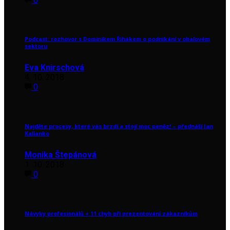
0
Podcast: rozhovor s Dominikem Řihákem o podnikání v obalovém
sektoru
Eva Knirschová
4. 10. 2018
0
Najděte procesy, které vás brzdí a stojí moc peněz! – přednáší Jan
Kalianko
Monika Štepánová
1. 10. 2018
0
Návyky profesionálů + 11 chyb při prezentování zákazníkům