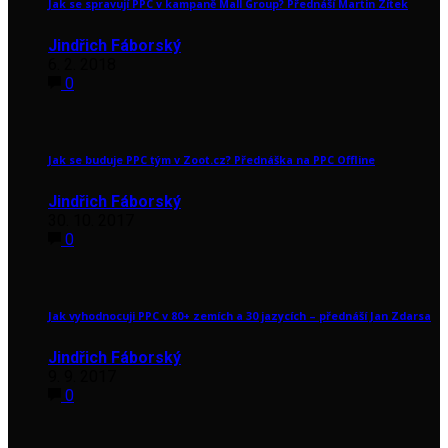
Jak se spravují PPC v kampaně Mall Group? Přednáší Martin Zítek
Jindřich Fáborský
6. 2. 2018
0
Jak se buduje PPC tým v Zoot.cz? Přednáška na PPC Offline
Jindřich Fáborský
30. 10. 2017
0
Jak vyhodnocuji PPC v 80+ zemích a 30 jazycích – přednáší Jan Zdarsa
Jindřich Fáborský
9. 9. 2017
0