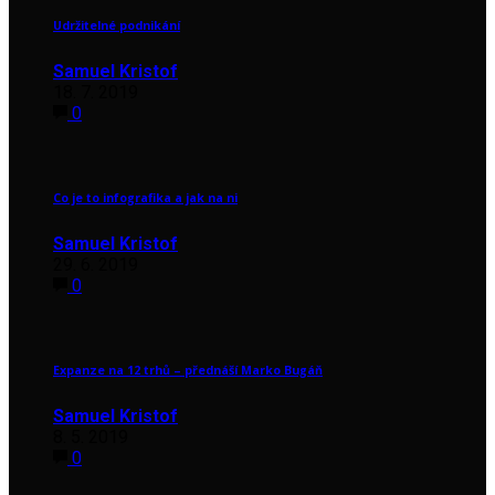
Udržitelné podnikání
Samuel Kristof
18. 7. 2019
0
Co je to infografika a jak na ni
Samuel Kristof
29. 6. 2019
0
Expanze na 12 trhů – přednáší Marko Bugáň
Samuel Kristof
8. 5. 2019
0