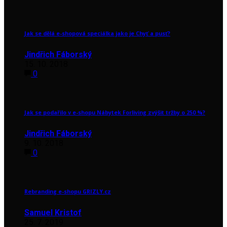
Jak se dělá e-shopová speciálka jako je Chyť a pusť?
Jindřich Fáborský
15. 10. 2018
0
Jak se podařilo v e-shopu Nábytek Forliving zvýšit tržby o 250 %?
Jindřich Fáborský
9. 10. 2018
0
Rebranding e-shopu GRIZLY.cz
Samuel Kristof
25. 7. 2019