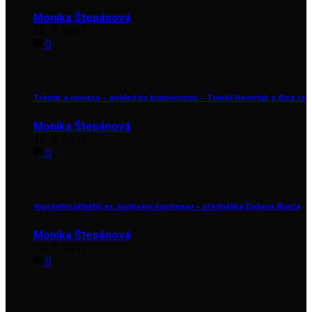
Monika Štepánová
10. 7. 2017
0
Trendy a inovace – pohled do budoucnosti – Tomáš Havryluk z Alza.cz
Monika Štepánová
10. 7. 2017
0
Vyprávění příběhů vs. budování businessu – přednáška Dušana Murča
Monika Štepánová
10. 7. 2017
0