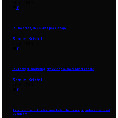
30. 6. 2019
0
Jak na prodej B2B služeb pro e-shopy
Samuel Kristof
27. 6. 2019
0
Jak rozvíjet marketing pro e-shop mimo tradiční kanály
Samuel Kristof
26. 6. 2019
0
Tvorba sortimentu elektronického obchodu – případová studie od
GymBeam