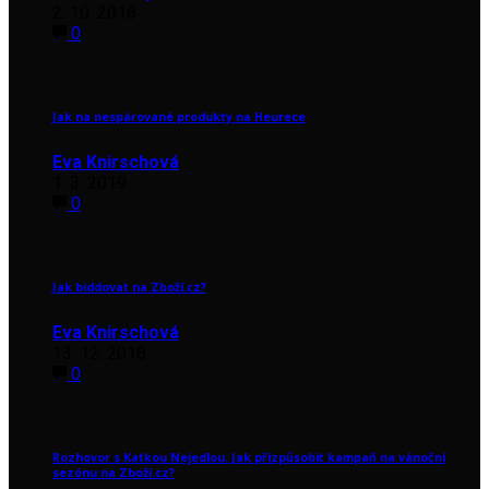
2. 10. 2018
0
Jak na nespárované produkty na Heurece
Eva Knirschová
1. 3. 2019
0
Jak biddovat na Zboží.cz?
Eva Knirschová
13. 12. 2018
0
Rozhovor s Katkou Nejedlou. Jak přizpůsobit kampaň na vánoční
sezónu na Zboží.cz?