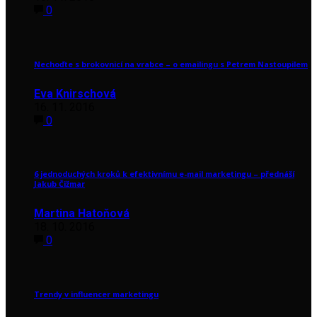
0
Nechoďte s brokovnicí na vrabce – o emailingu s Petrem Nastoupilem
Eva Knirschová
16. 11. 2016
0
6 jednoduchých kroků k efektivnímu e-mail marketingu – přednáší
Jakub Čižmar
Martina Hatoňová
18. 10. 2016
0
Trendy v influencer marketingu