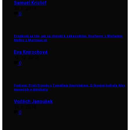
Samuel Kristof
30. 6. 2019
0
Prodáváš se tím, jak se chováš k zákazníkům. Rozhovor s Michalem
Meško z Martinus.sk
Eva Knirschová
16. 12. 2018
0
Podcast: Proti Proudu s Tomášem Havrylukem. O firemní kultuře Alzy,
inovacích a mindsetu
Vojtěch Janoušek
19. 6. 2018
0