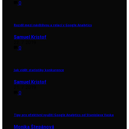
0
Rozdíl mezi návštěvou a relací v Google Analytics
Samuel Kristof
22. 7. 2019
0
Jak vidět statistiky konkurence
Samuel Kristof
21. 7. 2019
0
Tipy pro efektivní využití Google Analytics od Stanislava Vaska
Monika Štepánová