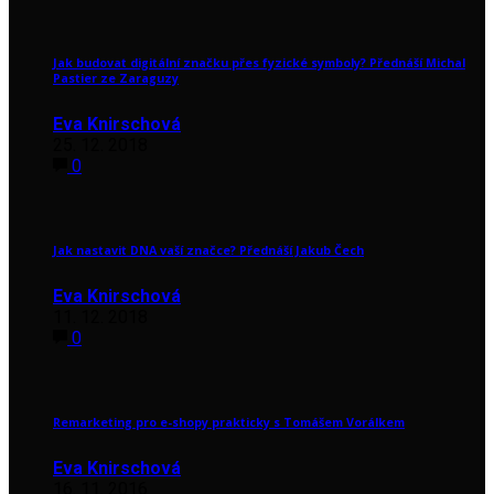
Jak budovat digitální značku přes fyzické symboly? Přednáší Michal
Pastier ze Zaraguzy
Eva Knirschová
25. 12. 2018
0
Jak nastavit DNA vaší značce? Přednáší Jakub Čech
Eva Knirschová
11. 12. 2018
0
Remarketing pro e-shopy prakticky s Tomášem Vorálkem
Eva Knirschová
16. 11. 2016