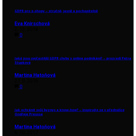
GDPR pro e-shopy – stručně, jasně a pochopitelně
Eva Knirschová
2. 12. 2018
0
Jaké jsou nejčastější GDPR chyby v online podnikání? – prozradí Petra
Stupková
Martina Hatoňová
27. 9. 2018
0
Jak ochránit svůj byznys a know-how? – inspirujte se v přednášce
Ondřeje Preusse
Martina Hatoňová
6. 10. 2017