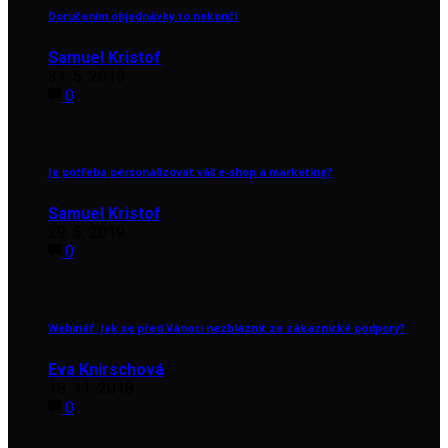
Doručením objednávky to nekončí
Samuel Kristof
31. 5. 2019
0
Je potřeba personalizovat váš e-shop a marketing?
Samuel Kristof
29. 5. 2019
0
Webinář: Jak se před Vánoci nezbláznit ze zákaznické podpory?
Eva Knirschová
18. 11. 2018
0