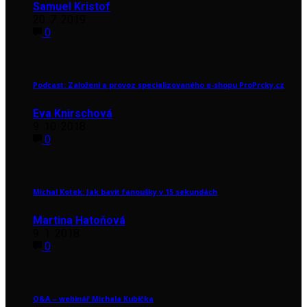
Samuel Kristof
20. 7. 2019
0
Podcast: Založení a provoz specializovaného e-shopu ProPrcky.cz
Eva Knirschová
9. 10. 2018
0
Michal Kotek: Jak bavit fanoušky v 15 sekundách
Martina Hatoňová
9. 1. 2018
0
Q&A – webinář Michala Kubíčka