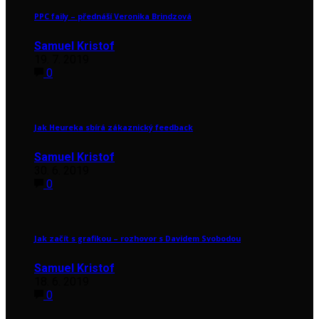
PPC faily – přednáší Veronika Brindzová
Samuel Kristof
19. 7. 2019
0
Jak Heureka sbírá zákaznický feedback
Samuel Kristof
30. 6. 2019
0
Jak začít s grafikou – rozhovor s Davidem Svobodou
Samuel Kristof
18. 6. 2019
0