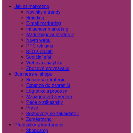
Jak na marketing
Novinky a trendy
Branding
E-mail marketing
Influencer marketing
Marketingová strategie
Návrh webu
PPC reklama
SEO a obsah
Sociální sítě
Webová analytika
Zbožové srovnávače
Business e-shopu
Business strategie
Expanze do zahraničí
Logistika a procesy
Management a vedení
Péče o zákazníky
Právo
Rozhovory se zakladateli
Zaměstnanci
Přednášky z konferencí
Shopcamp