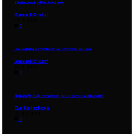
Zlepšete své vyhledávací pole
Samuel Kristof
21. 7. 2019
0
Jak podniká UX výzkumnice Tereza Kosnarová
Samuel Kristof
29. 6. 2019
0
Nejčastější faily na webech. Jak je odhalit a odstranit?
Eva Knirschová
25. 12. 2018
0