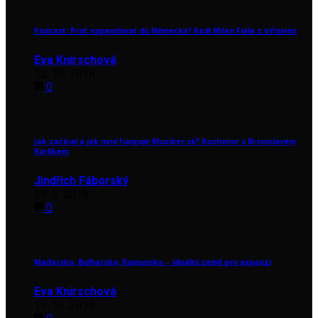
Podcast: Proč expandovat do Německa? Radí Milan Fiala z eVisions
Eva Knirschová
12. 10. 2018
0
Jak začínal a jak nyní funguje Muziker.sk? Rozhovor s Bronislavem
Karlíkem
Jindřich Fáborský
28. 9. 2018
0
Maďarsko, Bulharsko, Rumunsko – ideální země pro expanzi
Eva Knirschová
17. 11. 2018