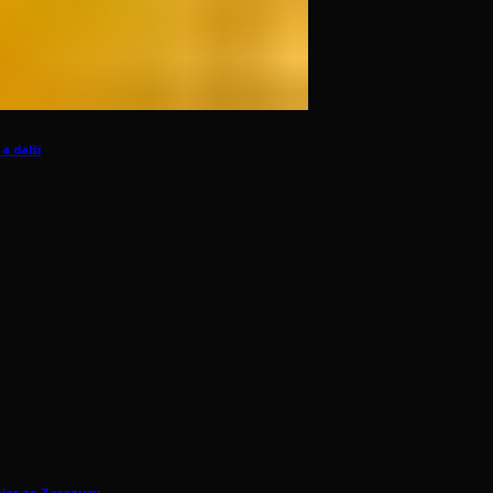
a další
tier ze Zaraguzy