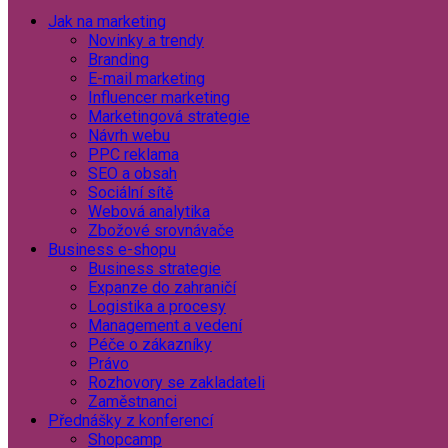
Jak na marketing
Novinky a trendy
Branding
E-mail marketing
Influencer marketing
Marketingová strategie
Návrh webu
PPC reklama
SEO a obsah
Sociální sítě
Webová analytika
Zbožové srovnávače
Business e-shopu
Business strategie
Expanze do zahraničí
Logistika a procesy
Management a vedení
Péče o zákazníky
Právo
Rozhovory se zakladateli
Zaměstnanci
Přednášky z konferencí
Shopcamp