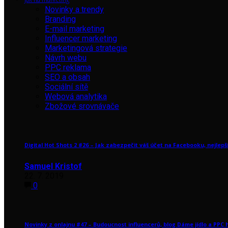
Novinky a trendy
Branding
E-mail marketing
Influencer marketing
Marketingová strategie
Návrh webu
PPC reklama
SEO a obsah
Sociální sítě
Webová analytika
Zbožové srovnávače
Digital Hot Shots 2 #26 – Jak zabezpečit váš účet na Facebooku, nejlep
Samuel Kristof
22. 7. 2019
0
Novinky z onlajnu #47 – Budoucnost influencerů, blog Dáme jídlo a PPC 