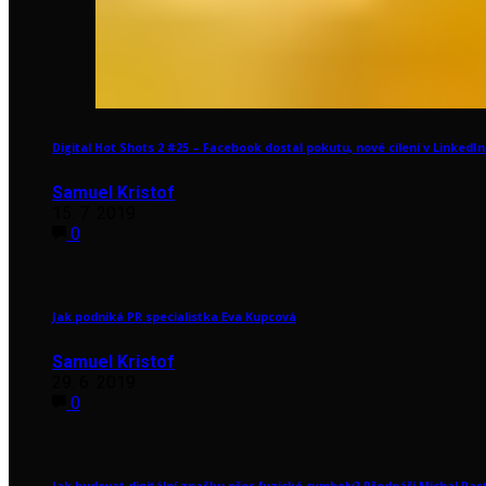
Digital Hot Shots 2 #25 – Facebook dostal pokutu, nové cílení v LinkedIn 
Samuel Kristof
15. 7. 2019
0
Jak podniká PR specialistka Eva Kupcová
Samuel Kristof
29. 6. 2019
0
Jak budovat digitální značku přes fyzické symboly? Přednáší Michal Pas