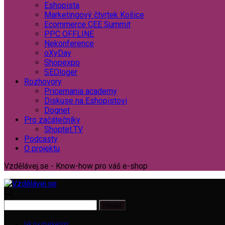
Eshopista
Marketingový čtvrtek Košice
Ecommerce CEE Summit
PPC OFFLINE
Nekonference
oXyDay
Shopexpo
SEOloger
Rozhovory
Pricemania academy
Diskuse na Eshopistovi
Dognet
Pro začátečníky
Shoptet.TV
Podcasty
O projektu
Vzdělávej.se - Know-how pro váš e-shop
Jak na marketing