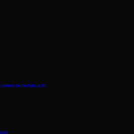
ší reklamy na YouTube za Q2
hacky